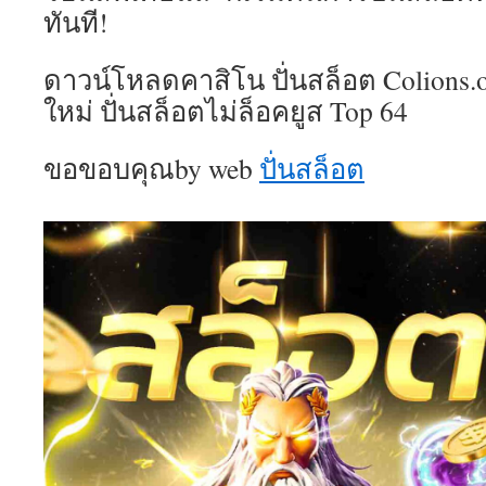
ทันที!
ดาวน์โหลดคาสิโน ปั่นสล็อต Colions.or
ใหม่ ปั่นสล็อตไม่ล็อคยูส Top 64
ขอขอบคุณby web
ปั่นสล็อต