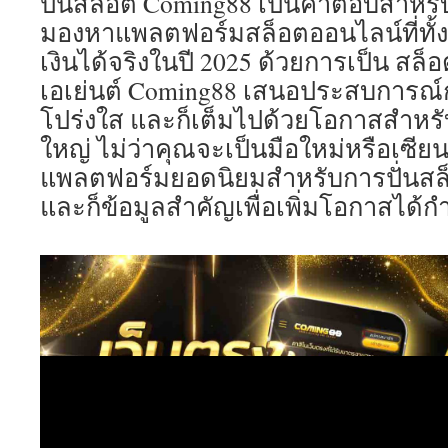
ปั่นสล็อต Coming88 เป็นคำตอบสำหรับน
มองหาแพลตฟอร์มสล็อตออนไลน์ที่ทั้
เงินได้จริงในปี 2025 ด้วยการเป็น สล็อต
เอเย่นต์ Coming88 เสนอประสบการณ์ก
โปร่งใส และก็เต็มไปด้วยโอกาสสำหรับ
ใหญ่ ไม่ว่าคุณจะเป็นมือใหม่หรือเซีย
แพลตฟอร์มยอดนิยมสำหรับการปั่นสล็
และก็ข้อมูลสำคัญเพื่อเพิ่มโอกาสได้ก