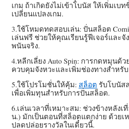
เกม ถ้าเกิดยังไม่เข้าโบนัส ให้เพิ่มเบท
เปลี่ยนแปลงเกม.
3.ใช้โหมดทดสอบเล่น: ปั่นสล็อต Co
เล่นฟรี ช่วยให้คุณเรียนรู้ฟีเจอร์แล
พนันจริง.
4.หลีกเลี่ยง Auto Spin: การกดหมุนด้ว
ควบคุมจังหวะและเพิ่มช่องทางสำหรั
5.ใช้โปรโมชั่นให้คุ้ม:
สล็อต
รับโบนัสส
เพื่อเพิ่มทุนสำหรับการปั่นสล็อต.
6.เล่นเวลาที่เหมาะสม: ช่วงข้างหลังเที
น.) มักเป็นตอนที่สล็อตแตกง่าย ด้วยเ
ปลดปล่อยรางวัลในเดี๋ยวนี้.