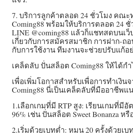
7. บริการลูกค้าตลอด 24 ชั่วโมง คณ
Coming88 พร้อมให้บริการตลอด 24 ชั่
LINE @coming88 แล้วก็แชทสดบนเว็บ
เกี่ยวกับการสมัครสมาชิก การฝาก-ถอน 
กับการใช้งาน ทีมงานจะช่วยปรับแก้อย่
เคล็ดลับ ปั่นสล็อต Coming88 ให้ได้กำ
เพื่อเพิ่มโอกาสสำหรับเพื่อการทำเงิน
Coming88 นี่เป็นเคล็ดลับที่มืออาชีพ
1.เลือกเกมที่มี RTP สูง: เรียนเกมที่มีอ
96% เช่น ปั่นสล็อต Sweet Bonanza หรื
2.เริ่มด้วยเบทต่ำ: หมุน 20 ครั้งด้วยเบ