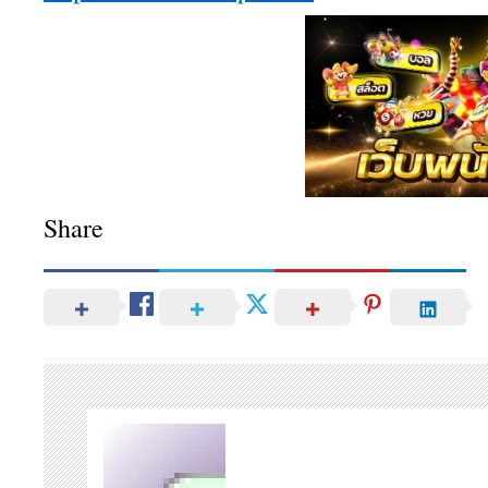
Share