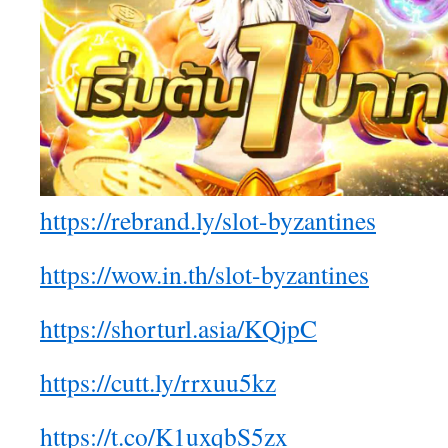
https://rebrand.ly/slot-byzantines
https://wow.in.th/slot-byzantines
https://shorturl.asia/KQjpC
https://cutt.ly/rrxuu5kz
https://t.co/K1uxqbS5zx