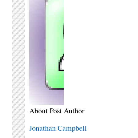
About Post Author
Jonathan Campbell