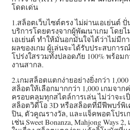
โดดเด่น
1.สล็อตเว็บไซต์ตรง ไม่ผ่านเอเย่นต์ ป
บริการโดยตรงจากผู้พัฒนาเกม โดยไม
เอเย่นต์ ทำให้มั่นอกมั่นใจได้ว่าไม่มี
ผลของเกม ผู้เล่นจะได้รับประสบการณ์ก
โปร่งใสรวมทั้งปลอดภัย 100% พร้อม
งานสากล.
2.เกมสล็อตแตกง่ายอย่างยิ่งกว่า 1,00
สล็อตให้เลือกมากกว่า 1,000 เกมจากค่
ครอบคลุมทุกสไตล์การเล่น ไม่ว่าจะเ
สล็อตวิดีโอ 3D หรือสล็อตที่มีฟีพบร์พิ
ปิน, ตัวคูณรางวัล, และแจ็คพอตโปรเ
เช่น Sweet Bonanza, Mahjong Ways 2, แล