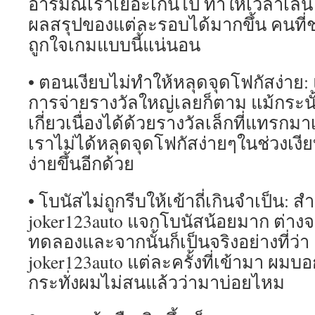
อารมณ์เราเยอะเกินไป ทำให้เวลาเล่
ผลสรุปของแต่ละรอบได้มากขึ้น คนที่
ถูกใจเกมแบบนี้แน่นอน
• ตอนเงียบไม่ทำให้หลุดจุดโฟกัสง่าย: 
การจ่ายรางวัลใหญ่เลยก็ตาม แม้กระนั
เกี่ยวเนื่องได้ด้วยรางวัลเล็กที่แทรก
เราไม่ได้หลุดจุดโฟกัสง่ายๆในช่วงเงีย
ง่ายขึ้นอีกด้วย
• โบนัสไม่ถูกรีบให้เข้าถี่เกินจำเป็น: สำห
joker123auto แจกโบนัสน้อยมาก ต่าง
ทดลองและจากนั้นก็เป็นจริงอย่างที่ว่
joker123auto แต่ละครั้งที่เข้ามา ผม
กระทั่งผมไม่สนแล้วว่ามาบ่อยไหม