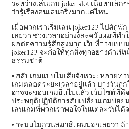
ระหว่างเล่นเกม joker slot เนื้อหาเล็ก
ว่ารู้เรื่องคนเล่นจริงมากแค่ไหน
เมื่อพวกเราเริ่มเล่น joker123 ไปสักพั
เลยว่า ช่วงเวลาอย่างงี้ล่ะครับผมที่ทำ
ผลต่อความรู้สึกสูงมาก เว็บที่วางแบบ
joker123 จะก่อให้ทุกสิ่งทุกอย่างดำเนิ
ธรรมชาติ
• สลับเกมแบบไม่เสียจังหวะ: หลายท่
เกมตลอดระยะเวลาอยู่แล้ว บางวันถูกใ
อาจจะชอบเกมอื่นไปแล้ว เว็บไซต์ที่ด
ประพฤติปฏิบัติการสับเปลี่ยนเกมบ่อย
เล่นเกมที่พวกเราพอใจในแต่ละวันได้จ
• ระบบไม่กวนสมาธิ: ผมบอกเลยว่า ถ้า