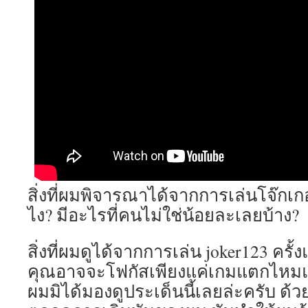
สิ่งที่ผมพิจารณาได้จากการเล่นโจ๊กเกอ
ไง? มีอะไรที่คนไม่ใช่น้อยละเลยบ้าง?
สิ่งที่ผมดูได้จากการเล่น joker123 ครั้
คุณอาจจะโฟกัสเพียงแค่เกมแตกไหมแตก
ผมมิได้มองดูประเด็นนี้เลยล่ะครับ ด้วยเห