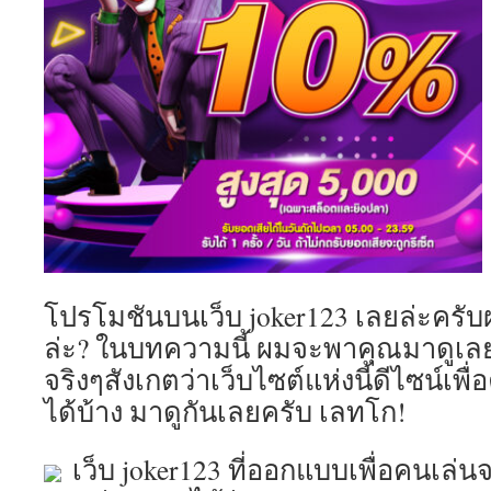
โปรโมชันบนเว็บ joker123 เลยล่ะครับผม
ล่ะ? ในบทความนี้ ผมจะพาคุณมาดูเลย
จริงๆสังเกตว่าเว็บไซต์แห่งนี้ดีไซน์เพ
ได้บ้าง มาดูกันเลยครับ เลทโก!
เว็บ joker123 ที่ออกแบบเพื่อคนเล่นจ