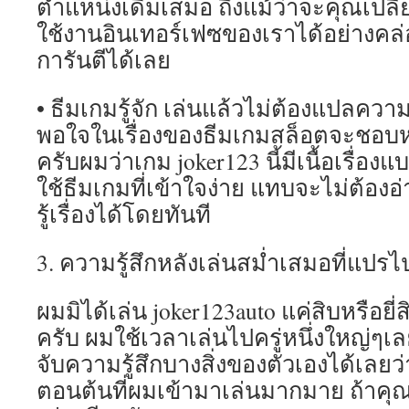
ตำแหน่งเดิมเสมอ ถึงแม้ว่าจะคุณเปลี
ใช้งานอินเทอร์เฟซของเราได้อย่างคล
การันตีได้เลย
• ธีมเกมรู้จัก เล่นแล้วไม่ต้องแปลควา
พอใจในเรื่องของธีมเกมสล็อตจะชอ
ครับผมว่าเกม joker123 นี้มีเนื้อเรื่อ
ใช้ธีมเกมที่เข้าใจง่าย แทบจะไม่ต้องอ่า
รู้เรื่องได้โดยทันที
3. ความรู้สึกหลังเล่นสม่ำเสมอที่แปรไ
ผมมิได้เล่น joker123auto แค่สิบหรือยี่
ครับ ผมใช้เวลาเล่นไปครู่หนึ่งใหญ่ๆเล
จับความรู้สึกบางสิ่งของตัวเองได้เลยว
ตอนต้นที่ผมเข้ามาเล่นมากมาย ถ้าคุณ