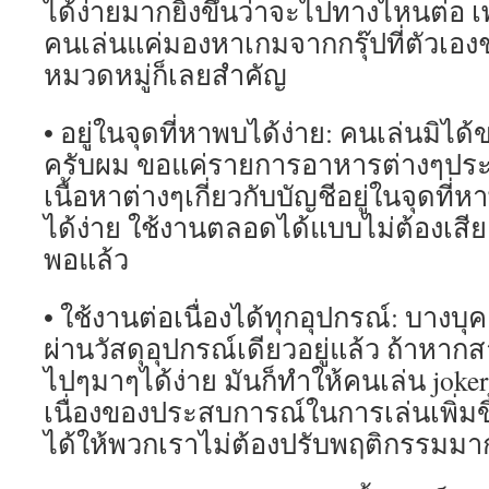
ได้ง่ายมากยิ่งขึ้นว่าจะไปทางไหนต่อ 
คนเล่นแค่มองหาเกมจากกรุ๊ปที่ตัวเองช
หมวดหมู่ก็เลยสำคัญ
• อยู่ในจุดที่หาพบได้ง่าย: คนเล่นมิ
ครับผม ขอแค่รายการอาหารต่างๆประว
เนื้อหาต่างๆเกี่ยวกับบัญชีอยู่ในจุดที
ได้ง่าย ใช้งานตลอดได้แบบไม่ต้องเส
พอแล้ว
• ใช้งานต่อเนื่องได้ทุกอุปกรณ์: บางบุ
ผ่านวัสดุอุปกรณ์เดียวอยู่แล้ว ถ้าหาก
ไปๆมาๆได้ง่าย มันก็ทำให้คนเล่น joker
เนื่องของประสบการณ์ในการเล่นเพิ่มขึ้น
ได้ให้พวกเราไม่ต้องปรับพฤติกรรมมา