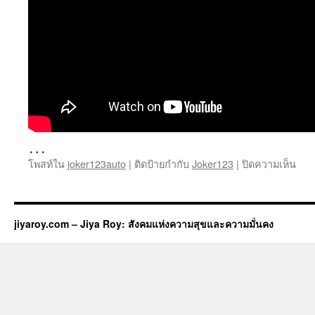
…
บน
โพสท์ใน
joker123auto
|
ติดป้ายกำกับ
Joker123
|
ปิดความเห็น
Jok
สล็
แตก
หนัก
jiyaroy.com – Jiya Roy: สังคมแห่งความสุขและความมั่นคง
แตก
บ่อย
สาย
ทุน
น้อย
ก็