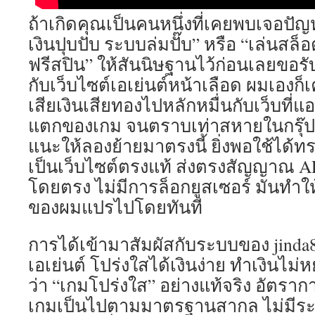
ถ้าเกิดคุณเป็นคนหนึ่งที่เคยพบเจอปั
เงินปุบปับ ระบบล่มปั๊บ” หรือ “เล่นสล็อ
ฟรีสปิน” ให้สันนิษฐานไว้ก่อนเลยขอรับ
กับเว็บไซต์เอเย่นต์หน้าเลือด ผมเองก็
เสียเงินเสียทองไปหลักหมื่นกับเว็บที่แ
แตกของเกม จนตราบเท่าสหายในกรุ๊ปน
แนะให้ลองย้ายมาตรงนี้ ยิ่งพอใช้ได้
เป็นเว็บไซต์ตรงแท้ ส่งตรงสัญญาณ 
โดยตรง ไม่มีการล็อกยูสเซอร์ มันทำ
ของผมแปรไปโดยทันที
การได้เข้ามาสัมผัสกับระบบของ jinda88
เอเย่นต์ โปร่งใสได้เงินง่าย ทำเงินไม่ห
ว่า “เกมโปร่งใส” อย่างแท้จริง อัตรา
เกมเป็นไปตามมาตรฐานสากล ไม่มีระ