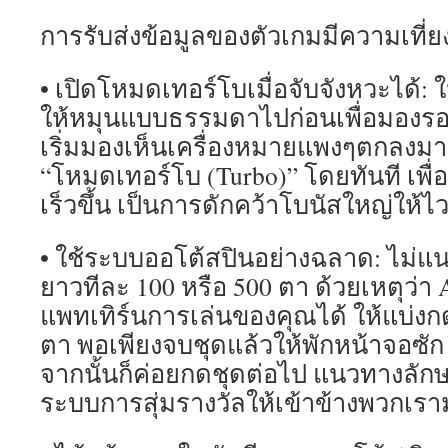
การรับส่งข้อมูลของตัวเกมมีความเที่ย
• เปิดโหมดเทอร์โบเมื่อจับจังหวะได้:
ให้หมุนแบบธรรมดาไปก่อนเพื่อมองรอ
เริ่มมองเห็นเครื่องหมายแพงๆตกลงมาบ
“โหมดเทอร์โบ (Turbo)” โดยทันที เพื่
เร็วขึ้น เป็นการดักคว้าโบนัสใหญ่ให้ไวข
• ใช้ระบบออโต้สปินอย่างฉลาด: ไม่แ
ยาวทีละ 100 หรือ 500 ตา ด้วยเหตุว่
แพทเทิร์นการเล่นของคุณได้ ให้แบ่งก
ตา พอเพียงจบชุดแล้วให้พักหน้าจอซัก 
จากนั้นก็ค่อยกดชุดต่อไป แนวทางลักษ
ระบบการสุ่มรางวัลให้เข้าข้างพวกเรามา