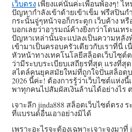
เว็บตรง
เพียงแค่นั้นค่ะเพื่อนพ้องๆ!
ปัญหากำลังเข้าด้ายเข้าเข็ม ฟรีสปินก
กระนั้นจู่ๆหน้าจอก็กระตุก เว็บค้าง หรือ
บอกเลยว่าอารมณ์ค้างยิ่งกว่าโดนเทระ
ปัญหาเหล่านั้นจะแปลงเป็นความหลังท
เข้ามาเป็นครอบครัวเดียวกับเราที่นี่ เน
หัวหน้าทางเทคโนโลยีสล็อตเว็บไซต์ตรงท
ว่ามีระบบระเบียบเสถียรที่สุด แรงที่ส
สไตล์คนยุคสมัยใหม่ที่ถูกใจปั่นสล็อตบ
2026 นี้ค่ะ! ต้องการรู้ว่าเว็บไซต์แห่งน
พาทุกคนไปสัมผัสเงินล้านได้อย่างไร 
เจาะลึก jinda888 สล็อตเว็บไซต์ตรง 
ที่แบรนด์อื่นเอาอย่างมิได้
เพราะอะไรจะต้องเฉพาะเจาะจงมาที่ j