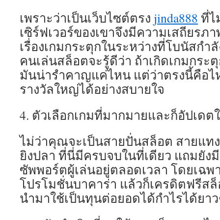
เพราะว่าเป็นเว็บไซต์ตรง
jinda888
ที่
เซิร์ฟเวอร์ของเขาจึงมีความเสถียรภ
เรื่องเกมกระตุกในระหว่างที่โบนัสกำล
คนเล่นสล็อตจะรู้ดีว่า ถ้าเกิดเกมกระ
มันน่ารำคาญแค่ไหน แต่ว่าตรงนี้คือไหล
รางวัลใหญ่ได้อย่างสบายใจ
4. ตัวเลือกเกมที่มากมายและก็อัปเด
ไม่ว่าคุณจะเป็นสายปั่นสล็อต สายแท
ยิงปลา ที่นี่มีครบจบในที่เดียว แถมยั
ซัพพอร์ตผู้เล่นอยู่ตลอดเวลา โดยเฉพ
โปรโมชั่นบาคาร่า แล้วก็เครดิตฟรีสล็อ
นำมาใช้เป็นทุนต่อยอดได้กำไรได้ยา