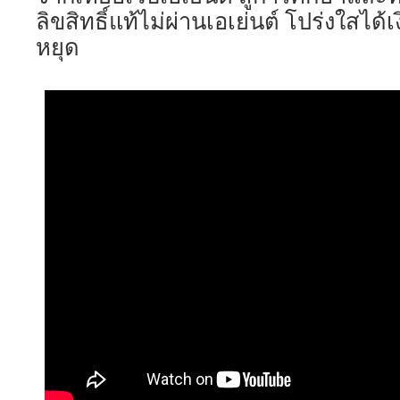
ลิขสิทธิ์แท้ไม่ผ่านเอเย่นต์ โปร่งใสได้เ
หยุด