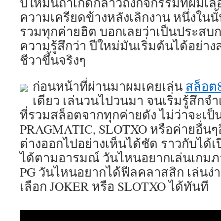
ปีใหม่นี้ถ้าเกิดกล่าวถึงกิจกรรมที่ผมเล
ความเครียดข้างหลังเลิกงาน หนึ่งในนั
รวมทุกค่ายฮิต บอกเลยว่าเป็นประสบกา
ความรู้สึกว่า ปีใหม่มันเริ่มต้นได้อย่า
ชีวาขึ้นจริงๆ
ก่อนหน้าที่ผ่านมาผมเคยเล่น
สล็อต
เดียว เล่นวนไปวนมา จนเริ่มรู้สึกจำ
ที่รวมสล็อตจากทุกค่ายดัง ไม่ว่าจะเป
PRAGMATIC, SLOTXO หรือค่ายอื่นๆอี
ต่างออกไปอย่างเห็นได้ชัด ราวกับได้เ
ได้ตามอารมณ์ วันไหนอยากเล่นเกมภาพ
PG วันไหนอยากได้ฟีลคลาสสิก เล่นง่าย
เลือก JOKER หรือ SLOTXO ได้ทันที