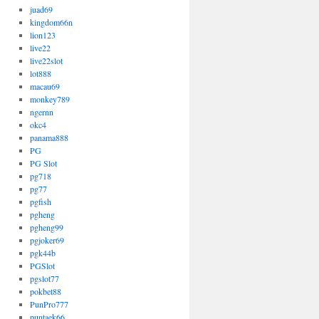
juad69
kingdom66n
lion123
live22
live22slot
lot888
macau69
monkey789
ngernn
okc4
panama888
PG
PG Slot
pg718
pg77
pgfish
pgheng
pgheng99
pgjoker69
pgk44b
PGSlot
pgslot77
pokbet88
PunPro777
puntaek66