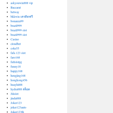
askyouwin888 vip
Baccarat
betway
bkkwin เครดิตฟรี
bonanza99
brazil999
brazil999 slot
brazil999 slot
Casino
cloudbet
coke55
fafa 123 slot
faro168
fullslotpg
funny18
happy168
hengjing168
hongkong456
huayhit88
hydra888 สล็อต
Jilislot
jinda888
Joker123
joker123auto
Joker123th