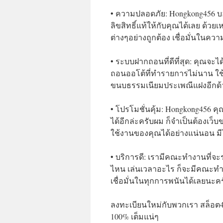
• ความปลอดภัย: Hongkong456 บอ
ลิขสิทธิ์แท้ให้กับคุณได้เลย ด้ว
ต่างๆอย่างถูกต้อง เชื่อมั่นในคว
• ระบบฝากถอนที่ดีที่สุด: คุณจะ
ถอนออโต้ที่ทำรายการไม่นาน ใช้เว
ขนบธรรมเนียมประเพณีแฝงอีกด้
• โปรโมชั่นคุ้ม: Hongkong456 ค
ได้อีกล่ะครับผม ก็จำเป็นต้องเว
ใช้งานของคุณได้อย่างแน่นอน มี
• บริการดี: เรามีคณะทำงานที่จ
ไหน เล่นเวลาอะไร ก็จะมีคณะท
เชื่อมั่นในทุกการพนันได้เลยนะค
ลงทะเบียนใหม่กับพวกเรา สล็อต456
100% เต็มแน่ๆ