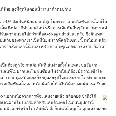
นที่นิยมสูงที่สุดในตอนนี้ มาหาคำตอบกัน!
อต456 ถึงเป็นที่นิยมมากที่สุดในบรรดาเกมเดิมพันออนไลน์ใน
 รูเล็ต ยิงปลา กีฬาออนไลน์ หรือการเดิมพันอื่นๆอีกมากมาย แต่
ด้รับความนิยมไปกว่าสล็อต456 pg แล้วล่ะนะครับ ซึ่งต้นเหตุ
บนเว็บของพวกเราเป็นที่นิยมมากที่สุดในขณะนี้ เหนือเกมเดิม
ตุมาจากสิ่งเหล่านี้นี่แหละครับ ถ้าเกิดคุณต้องการทราบ ก็มาหา
ำเป็นต้องถูกใจเกมเดิมพันที่เล่นง่ายทั้งนั้นแหละขอรับ เกม
ารเล่นที่ไม่ยากและไม่ซับซ้อน ไม่จำเป็นที่ต้องมีความเข้าใจ
มารถกดปุ่มสปินและก็รอดูผลสรุปในแต่ละรอบได้ ซึ่งบอกเลย
มารถเดิมพันสล็อตออนไลน์แล้วก็ทำเงินได้อย่างแน่นอนครับผม
6 นอกเหนือจากการที่จะเล่นง่ายแล้ว สล็อตยังเข้าถึงได้
ารถเล่นผ่านโปรแกรมสำหรับเล่นอินเตอร์เน็ตบนอุปกรณ์
คอมพิวเตอร์หรือโทรศัพท์มือถือก็เล่นได้ สนุกได้ทุกแห่ง ตลอด