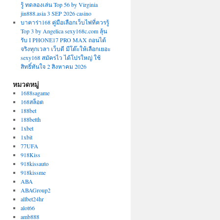
รู้ ทดลองเล่น Top 56 by Virginia
jin888.asia 3 SEP 2026 casino
บาคาร่า168 คู่มือเลือกเว็บไพ่ที่ควรรู้
Top 3 by Angelica sexy168c.com ลุ้น
รับ I PHONE17 PRO MAX ถอนได้
จริงทุกเวลา เว็บดี มีโต๊ะให้เลือกเยอะ
sexy168 สมัครไว ได้โปรใหญ่ ใช้
สิทธิ์ทันใจ 2 สิงหาคม 2026
หมวดหมู่
1688sagame
168สล็อต
188bet
188betth
1xbet
1xbit
77UFA
918Kiss
918kissauto
918kissme
ABA
ABAGroup2
allbet24hr
alot66
amb888