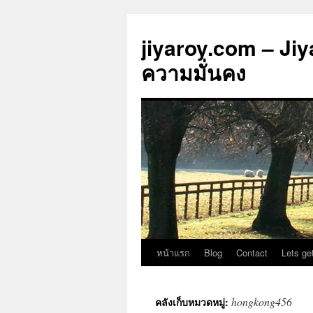
jiyaroy.com – Ji
ความมั่นคง
หน้าแรก
Blog
Contact
Lets ge
ข้าม
ไป
hongkong456
คลังเก็บหมวดหมู่:
ยัง