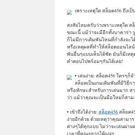
เพราะเหตุใด สล็อต456 ถึงเป็
สงสัยไหมครับว่าเพราะเหตุใด สล็
ขณะนี้ แม้ว่าจะมีอีกทั้งบาคาร่า
ก็ไม่มีการเดิมพันไหนที่กำลังจะไ
หรือเหตุผลที่ทำให้สล็อตออนไลน์
พันอื่นๆแบบเห็นได้ชัด มันก็มีเห
คำตอบไปพร้อมๆกันได้เลย!
• เล่นง่าย: สล็อต456 ใครๆก็จ
สล็อตเป็นเกมเดิมพันที่มีวิธีก
หรือทักษะสำหรับการเล่นมาก สา
ว่า แม้ว่าคุณจะเป็นมือใหม่ก็สา
• เข้าถึงได้ง่าย:
สล็อต456
สล็อต45
ง่ายอีกด้วย ด้วยเหตุว่าคุณสาม
ต่างๆได้ทุกแบบ ไม่ว่าจะเล่นผ่าน
เวลาที่คุณอยากได้แน่ๆ