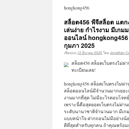
hongkong456
เนื้อหา
สล็อต456 พีจีสล็อต แต
เล่นง่าย กำไรงาม มีเกม
ออนไลน์ hongkong456 
กุมภา 2025
เขียนบน
12 มีนาคม 2025
โดย
Jonathan C
สล็อต456 สล็อตเว็บตรงไม่ผ่าน
ทะเบียนเลย!
hongkong456 สล็อตเว็บตรงไม่ผ่านเ
สล็อตออนไลน์มีจำนวนมากเยอะแย
งานมากที่สุด ไม่มีอะไรตอบโจทย์
เพราะนี่คือสุดยอดเว็บตรงไม่ผ่าน
ระดับนานาชาติจำนวนมาก มีเกมให้
แบบหนำใจ ฝากถอนไม่มีอย่างน้อย 
ดีที่สุดสำหรับทุกคน ถ้าคุณพร้อม