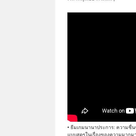
• ธีมเกมนานาประการ: ความชื่น
แบบสุดๆในเรื่องของความมากมายข