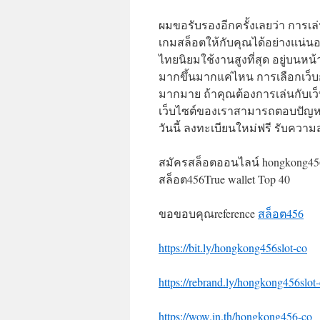
ผมขอรับรองอีกครั้งเลยว่า การ
เกมสล็อตให้กับคุณได้อย่างแน่นอน 
ไทยนิยมใช้งานสูงที่สุด อยู่บน
มากขึ้นมากแค่ไหน การเลือกเว็บก็
มากมาย ถ้าคุณต้องการเล่นกับเว
เว็บไซต์ของเราสามารถตอบปัญหาไ
วันนี้ ลงทะเบียนใหม่ฟรี รับคว
สมัครสล็อตออนไลน์ hongkong456
สล็อต456True wallet Top 40
ขอขอบคุณreference
สล็อต456
https://bit.ly/hongkong456slot-co
https://rebrand.ly/hongkong456slot
https://wow.in.th/hongkong456-co