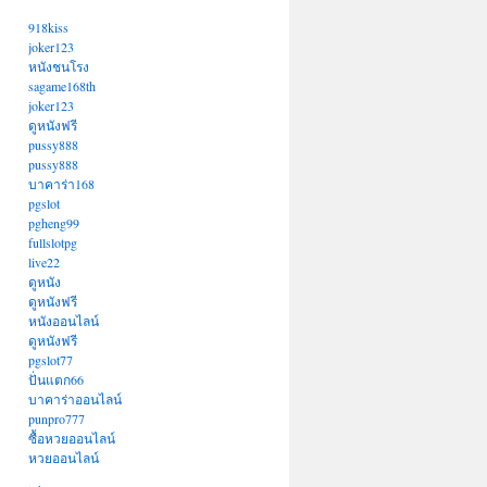
918kiss
joker123
หนังชนโรง
sagame168th
joker123
ดูหนังฟรี
pussy888
pussy888
บาคาร่า168
pgslot
pgheng99
fullslotpg
live22
ดูหนัง
ดูหนังฟรี
หนังออนไลน์
ดูหนังฟรี
pgslot77
ปั่นแตก66
บาคาร่าออนไลน์
punpro777
ซื้อหวยออนไลน์
หวยออนไลน์