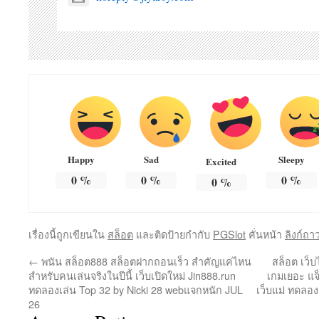
Happy
Sad
Sleepy
Excited
0
%
0
%
0
%
0
%
เรื่องนี้ถูกเขียนใน
สล็อต
และติดป้ายกำกับ
PGSlot
คั่นหน้า
ลิงก์ถา
←
พนัน สล็อต888 สล็อตฝากถอนเร็ว สำคัญแค่ไหน
สล็อต เว็
สำหรับคนเล่นจริงในปีนี้ เว็บเปิดใหม่ Jin888.run
เกมเยอะ แจ็
ทดลองเล่น Top 32 by Nicki 28 webแจกหนัก JUL
เว็บแม่ ทดลอง
26