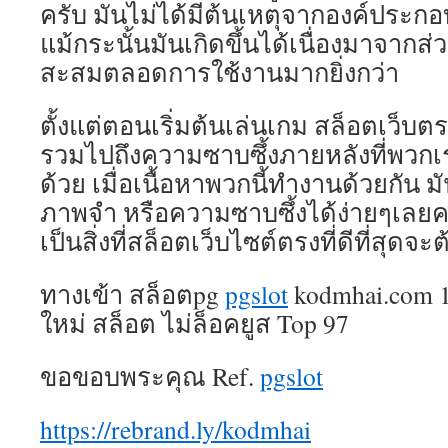
ครับ มันไม่ได้มีต้นเหตุจากองค์ประกอ
แม้กระนั้นมันเกิดขึ้นได้เนื่องมาจากส
สะสมตลอดการใช้งานมากยิ่งกว่า
ตั้งแต่ตอนเริ่มต้นเล่นเกม สล็อตเว็บ
รวมไปถึงความซาบซึ้งภายหลังที่พวกเ
ด้วย เมื่อเนื้อหาพวกนี้ทำงานด้วยกัน 
ภาพจำ หรือความซาบซึ้งได้ง่ายๆเลยครั
เป็นสิ่งที่สล็อตเว็บไซต์ตรงที่ดีที่สุดจะ
ทางเข้า สล็อตpg
pgslot
kodmhai.com 1
ใหม่ สล็อต ไม่ล็อคยูส Top 97
ขอขอบพระคุณ Ref.
pgslot
https://rebrand.ly/kodmhai