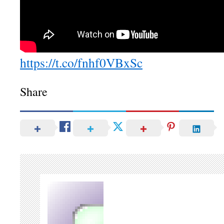
https://t.co/fnhf0VBxSc
Share