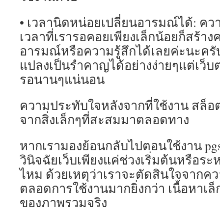
• เวลานิดหน่อยเปลี่ยนอารมณ์ได้: ค
เวลาที่เรารอคอยเพียงเล็กน้อยก็สร้า
อารมณ์หรือความรู้สึกได้เลยค่ะนะครั
แปลงเป็นรำคาญได้อย่างง่ายๆแต่เว็บตร
รอนานๆแน่นอน
ความประทับใจหลังจากที่ใช้งาน สล็อต
จากสิ่งเล็กๆที่สะสมมาตลอดทาง
หากเรามองย้อนกลับไปตอนใช้งาน pgslo
วินิจฉัยเว็บเพียงแค่ช่วงเริ่มต้นหรือร
ไหม ด้วยเหตุว่าเราจะตัดสินใจจากควา
ตลอดการใช้งานมากยิ่งกว่า เนื้อหาเล็
ของภาพรวมจริง