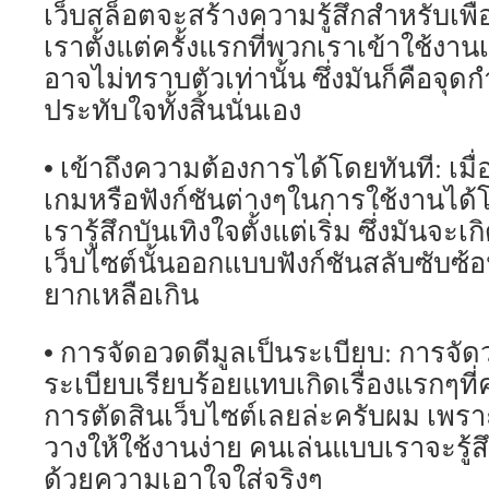
เว็บสล็อตจะสร้างความรู้สึกสำหรับเพื่อ
เราตั้งแต่ครั้งแรกที่พวกเราเข้าใช้งา
อาจไม่ทราบตัวเท่านั้น ซึ่งมันก็คือจุ
ประทับใจทั้งสิ้นนั่นเอง
• เข้าถึงความต้องการได้โดยทันที: เมื
เกมหรือฟังก์ชันต่างๆในการใช้งานได้โ
เรารู้สึกบันเทิงใจตั้งแต่เริ่ม ซึ่งมันจะ
เว็บไซต์นั้นออกแบบฟังก์ชันสลับซับซ้
ยากเหลือเกิน
• การจัดอวดดีมูลเป็นระเบียบ: การจัด
ระเบียบเรียบร้อยแทบเกิดเรื่องแรกๆที
การตัดสินเว็บไซต์เลยล่ะครับผม เพราะ
วางให้ใช้งานง่าย คนเล่นแบบเราจะรู้
ด้วยความเอาใจใส่จริงๆ