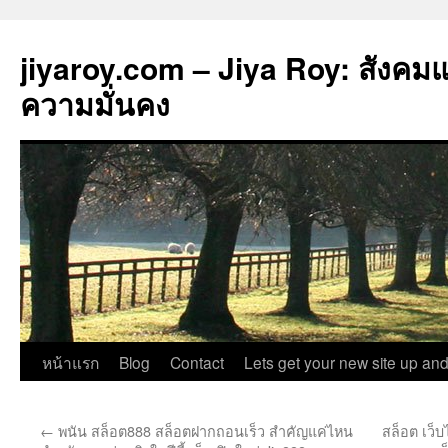
jiyaroy.com – Jiya Roy: สังคม
ความมั่นคง
ข้าม
หน้าแรก
Blog
Contact
Lets get your new site up and
ไป
←
พนัน สล็อต888 สล็อตฝากถอนเร็ว สำคัญแค่ไหน
สล็อต เว็
ยัง