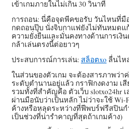
เข้าเกมภายในไม่เกิน 30 วินาที
การถอน: นี่คือจุดพีคขอรับ วันไหนที่มือ
กดถอนปุ๊บ นั่งจิบกาแฟยังไม่ทันหมดแก้ว
ความยั่งยืนและมั่นคงทางด้านการเงิน
กล้าเล่นตรงนี้ต่อยาวๆ
ประสบการณ์การเล่น:
สล็อตxo
ลื่นไห
ในส่วนของตัวเกม จะต้องสารภาพว่าค่
ระดับตำนานอยู่แล้ว กราฟิกงดงาม เสี
รวมทั้งที่สำคัญคือ ตัวเว็บ slotxo24h
ผ่านมือนับว่าเป็นหลัก ไม่ว่าจะใช้ Wi-
ค้างหรือหลุดระหว่างที่ฟีพบร์ฟรีสปินกำ
เป็นช่วงที่น่ารำคาญที่สุดถ้าเกมค้าง)