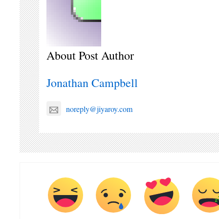
About Post Author
Jonathan Campbell
noreply@jiyaroy.com