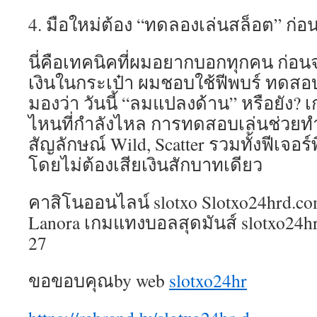
4. มือใหม่ต้อง “ทดลองเล่นสล็อต” ก่
นี่คือเทคนิคที่ผมอยากบอกทุกคน ก่อ
เงินในกระเป๋า ผมชอบใช้ฟีพบร์ ทดสอบเ
มองว่า วันนี้ “ลมแปลงด้าน” หรือยัง? 
ไหนที่กำลังไหล การทดสอบเล่นช่วยท
สัญลักษณ์ Wild, Scatter รวมทั้งฟีเจอ
โดยไม่ต้องเสียเงินสักบาทเดียว
คาสิโนออนไลน์ slotxo Slotxo24hrd.co
Lanora เกมแทงบอลสุดมันส์ slotxo24
27
ขอขอบคุณby web
slotxo24hr