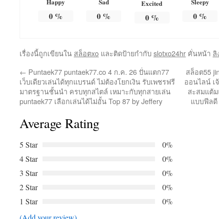
Happy
Sad
Sleepy
Excited
0
%
0
%
0
%
0
%
เรื่องนี้ถูกเขียนใน
สล็อตxo
และติดป้ายกำกับ
slotxo24hr
คั่นหน้า
ลิ
←
Puntaek77 puntaek77.co 4 ก.ค. 26 ปั่นแตก77
สล็อต55 ji
เว็บเดียวเล่นได้ทุกแบรนด์ ไม่ต้องโยกเงิน รับเพชรฟรี
ออนไลน์ เจ
มาตรฐานชั้นนำ ครบทุกสไตล์ เหมาะกับทุกสายเล่น
สะสมแต้ม
puntaek77 เลือกเล่นได้ไม่อั้น Top 87 by Jeffery
แบบฟีลดี
Average Rating
5 Star
0%
4 Star
0%
3 Star
0%
2 Star
0%
1 Star
0%
(Add your review)