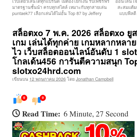
เว็บเดียวเล่นได้ทุกแบรนด์ ไม่ต้องโยกเงิน รับเพชรฟรี
ออนไลน์ เจ
มาตรฐานชั้นนำ ครบทุกสไตล์ เหมาะกับทุกสายเล่น
สะสมแต้ม
เนื้อหา
puntaek77 เลือกเล่นได้ไม่อั้น Top 87 by Jeffery
แบบฟีลดี
สล็อตxo 7 พ.ค. 2026 สล็อตxo ยูส
เกม เล่นได้ทุกค่าย เกมหลากหลายแ
ไว เว็บสล็อตออนไลน์อันดับ 1 slo
โกลเด้น456 การันตีความสนุก To
slotxo24hrd.com
เขียนบน
12 พฤษภาคม 2026
โดย
Jonathan Campbell
0
0
Read Time:
6 Minute, 27 Second