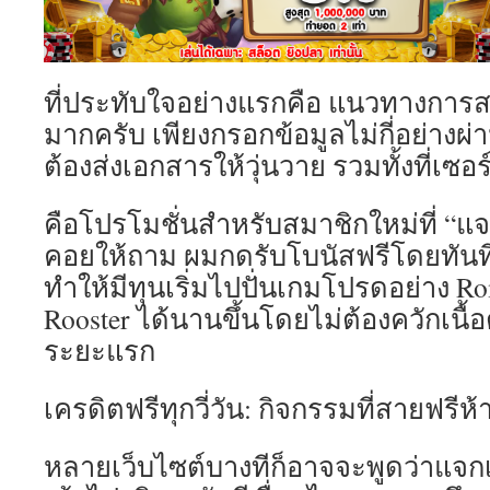
ที่ประทับใจอย่างแรกคือ แนวทางการสมั
มากครับ เพียงกรอกข้อมูลไม่กี่อย่างผ่
ต้องส่งเอกสารให้วุ่นวาย รวมทั้งที่เซอ
คือโปรโมชั่นสำหรับสมาชิกใหม่ที่ “แ
คอยให้ถาม ผมกดรับโบนัสฟรีโดยทันท
ทำให้มีทุนเริ่มไปปั่นเกมโปรดอย่าง R
Rooster ได้นานขึ้นโดยไม่ต้องควักเน
ระยะแรก
เครดิตฟรีทุกวี่วัน: กิจกรรมที่สายฟรี
หลายเว็บไซต์บางทีก็อาจจะพูดว่าแจกเ