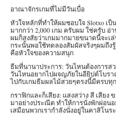
อาณาจักรเกมที่ไม่มีวันเบื่อ
หัวใจหลักที่ทำให้ผมชอบใจ Slotxo เป็
มากกว่า 2,000 เกม ครับผม ใช่ครับ อ่
ผมก็สงสัยว่าเกมมากมายขนาดนี้จะเล่น
กระนั้นพอใช้ทดลองสัมผัสจริงๆผมถึงรู
คือหัวใจของความสนุก
ธีมที่นานาประการ: วันไหนต้องการสวม
วันไหนอยากไปผจญภัยในอียิปต์โบรา
ไปกับเกมธีมผลไม้สวยๆตรงนี้มีครบทุ
กราฟิกและก็เสียง: แสงสว่าง สี เสียง 
มาอย่างประณีต ทำให้การนั่งพักผ่อนอยู่
เสมือนพวกเรากำลังนั่งอยู่ในคาสิโนร