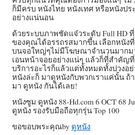
ก็มีครบ หนังไทย หนังเทศ หรือหนังป
อย่างแน่นอน
ด้วยระบบภาพชัดแจ๋วระดับ Full HD ที
ของคุณได้อรรถรสมากขึ้น เลือกหนังที่ถู
บนจอใหญ่ๆไม่มีโฆษณาจำนวนมากมา
เอนหน้าจอยอย่างแน่ๆ แล้วก็ที่สำคัญที่
บริการอะไรก็แล้วแต่ทั้งหมดทั้งปวงอย
หนังล่ะก็ มาดูหนังกับพวกเราแค่นั้น ถ้
มา ดูหนัง กันได้เลย!
หนังซูม ดูหนัง 88-Hd.com 6 OCT 68 J
ดูหนัง รองรับมือถือทุกรุ่น Top 100
ขอขอบพระคุณby
ดูหนัง