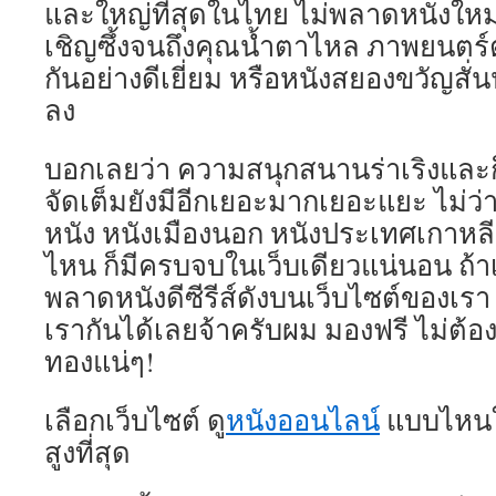
และใหญ่ที่สุดในไทย ไม่พลาดหนังใหม่
เชิญซึ้งจนถึงคุณน้ำตาไหล ภาพยนตร์
กันอย่างดีเยี่ยม หรือหนังสยองขวัญสั่
ลง
บอกเลยว่า ความสนุกสนานร่าเริงแล
จัดเต็มยังมีอีกเยอะมากเยอะแยะ ไม่ว่
หนัง หนังเมืองนอก หนังประเทศเกาหลี
ไหน ก็มีครบจบในเว็บเดียวแน่นอน ถ้า
พลาดหนังดีซีรีส์ดังบนเว็บไซต์ของเรา
เรากันได้เลยจ้าครับผม มองฟรี ไม่ต้อง
ทองแน่ๆ!
เลือกเว็บไซต์ ดู
หนังออนไลน์
แบบไหนให
สูงที่สุด