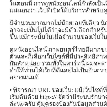
ในตอนนี้ การดูหนังออนไลน์กำลังเป็นท
แน่นอนว่า เว็บที่เปิดให้บริการสำหรับดู
มีจำนวนมากมากไม่น้อยเลยทีเดียว น
อาจจะเป็นไปได้ว่าจะมีตัวเลือกสำหรับ
ขึ้น แม้กระนั้นในเมื่อจำนวนของเว็บใ
ดูหนังออนไลน์ ภาพยนตร์ไทยมีมากขนาด
ตัวและก็เลือกเว็บไซต์ที่มีประสิทธิ
กันสักหน่อย รวมทั้งในพาร์ทนี้ ผมจะพ
ทำให้ท่านได้เว็บที่ดีและไม่เป็นอันต
อย่างแน่แท้
• พิจารณา URL ของเว็บ: แม้เว็บไซต์ที
เริ่มต้นด้วย https:// จัดว่ามีระบบรัก
ล่ะนะครับ คุ้มครองป้องกันข้อมูลส่วนต