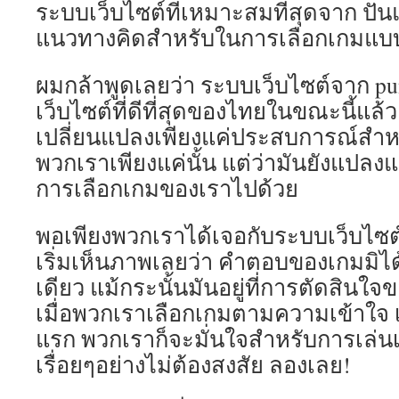
ระบบเว็บไซต์ที่เหมาะสมที่สุดจาก ปั่
แนวทางคิดสำหรับในการเลือกเกมแบ
ผมกล้าพูดเลยว่า ระบบเว็บไซต์จาก pu
เว็บไซต์ที่ดีที่สุดของไทยในขณะนี้แล้ว
เปลี่ยนแปลงเพียงแค่ประสบการณ์สำหร
พวกเราเพียงแค่นั้น แต่ว่ามันยังแปล
การเลือกเกมของเราไปด้วย
พอเพียงพวกเราได้เจอกับระบบเว็บไซต์ที
เริ่มเห็นภาพเลยว่า คำตอบของเกมมิได้อ
เดียว แม้กระนั้นมันอยู่ที่การตัดสินใ
เมื่อพวกเราเลือกเกมตามความเข้าใจ เลื
แรก พวกเราก็จะมั่นใจสำหรับการเล่นเ
เรื่อยๆอย่างไม่ต้องสงสัย ลองเลย!