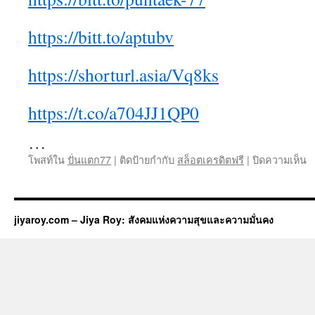
https://bitt.to/aptubv
https://shorturl.asia/Vq8ks
https://t.co/a704JJ1QP0
…
บ
โพสท์ใน
ปั่นแตก77
|
ติดป้ายกำกับ
สล็อตเครดิตฟรี
|
ปิดความเห็น
ปั
แ
เว
ค
jiyaroy.com – Jiya Roy: สังคมแห่งความสุขและความมั่นคง
สิ
โ
อ
Al
in
o
T