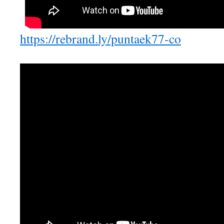
https://rebrand.ly/puntaek77-co