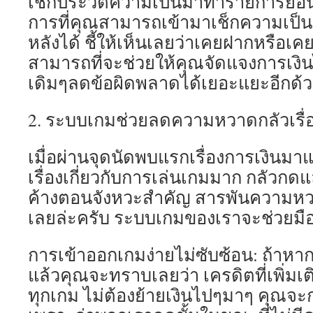
เช็กประวัติความเป็นมาทำรายการย้อนห
การที่คุณสามารถเข้ามาเช็กความเป
หลังได้ ชี้ให้เห็นเลยว่าเคยฝากหรือเ
สามารถที่จะช่วยให้คุณจัดแจงการเงินได
เดิมๆลดข้อผิดพลาดได้เยอะแยะอีกด้
2. ระบบเกมช่วยลดความหวาดกลัวเรื่อ
เมื่อผ่านจุดนัดพบแรกเรื่องการเงินมาแล
เรื่องเกี่ยวกับการเล่นเกมมาก กลัวกด
ค้างตอนจังหวะสำคัญ สารพันความหวา
เลยล่ะครับ ระบบเกมของเราจะช่วยมือใ
การเข้าออกเกมง่ายไม่ซับซ้อน: ถ้าห
แล้วคุณจะทราบเลยว่า เครดิตที่เพิ่มเต
ทุกเกม ไม่ต้องย้ายเงินไปๆมาๆ คุณจะ