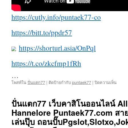
https://cutly.info/puntaek77-co
https://bitt.to/ppdr57
https://shorturl.asia/OnPql
https://t.co/zkcfmp1fRh
…
บน
โพสท์ใน
ปั่นแตก77
|
ติดป้ายกำกับ
puntaek77
|
ปิดความเห็น
Punta
punta
4
ปั่นแตก77 เว็บคาสิโนออนไลน์ Al
ก.ค.
Hannelore Puntaek77.com สาย
26
ปั่น
เล่นปุ๊บ ถอนปั๊บPgslot,Slotxo,
แตก7
เว็บ