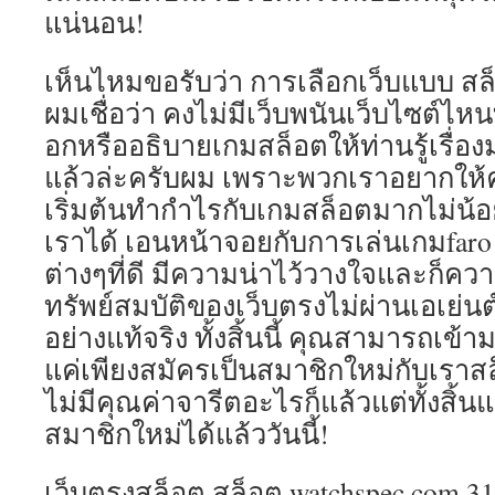
แน่นอน!
เห็นไหมขอรับว่า การเลือกเว็บแบบ สล
ผมเชื่อว่า คงไม่มีเว็บพนันเว็บไซต์ไ
อกหรืออธิบายเกมสล็อตให้ท่านรู้เรื่
แล้วล่ะครับผม เพราะพวกเราอยากให
เริ่มต้นทำกำไรกับเกมสล็อตมากไม่น้
เราได้ เอนหน้าจอยกับการเล่นเกมfaro
ต่างๆที่ดี มีความน่าไว้วางใจและก็คว
ทรัพย์สมบัติของเว็บตรงไม่ผ่านเอเย่นต
อย่างแท้จริง ทั้งสิ้นนี้ คุณสามารถเข้
แค่เพียงสมัครเป็นสมาชิกใหม่กับเราสล
ไม่มีคุณค่าจารีตอะไรก็แล้วแต่ทั้งสิ้
สมาชิกใหม่ได้แล้ววันนี้!
เว็บตรงสล็อต สล็อต watchspec.com 3