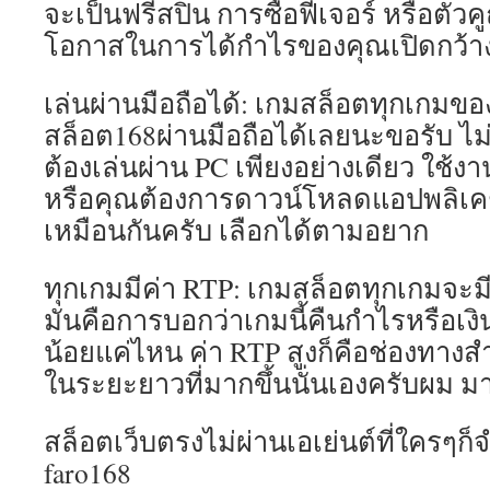
จะเป็นฟรีสปิน การซื้อฟีเจอร์ หรือตัว
โอกาสในการได้กำไรของคุณเปิดกว้างอ
เล่นผ่านมือถือได้: เกมสล็อตทุกเกม
สล็อต168ผ่านมือถือได้เลยนะขอรับ ไม่
ต้องเล่นผ่าน PC เพียงอย่างเดียว ใช้งา
หรือคุณต้องการดาวน์โหลดแอปพลิเคช
เหมือนกันครับ เลือกได้ตามอยาก
ทุกเกมมีค่า RTP: เกมสล็อตทุกเกมจะมีสิ
มันคือการบอกว่าเกมนี้คืนกำไรหรือเง
น้อยแค่ไหน ค่า RTP สูงก็คือช่องทางส
ในระยะยาวที่มากขึ้นนั่นเองครับผม ม
สล็อตเว็บตรงไม่ผ่านเอเย่นต์ที่ใครๆก็จ
faro168