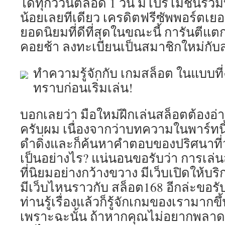
ได้ทุกวี่วันตลอด 1 วัน มีโปรโมชั่นรว
น้อยเลยทีเดียว เครดิตฟรีซัพพอร์ตเ
ยอดนิยมที่ดีที่สุดในขณะนี้ การันตีแต
คอยช้า ลงทะเบียนเป็นสมาชิกใหม่กับส
ทำความรู้จักกับ เกมสล็อต ในแบบที่ง่
ทราบก่อนเริ่มเล่น!
บอกเลยว่า มือใหม่ฝึกเล่นสล็อตต้องอ่า
ครับผม เนื่องจากว่าบทความในพาร์ท
ดำดิ่งและก็ค้นหาคำตอบของปริศนาที่ว
เป็นอย่างไร? แน่นอนขอรับว่า การเล่น
ที่นิยมอย่างกว้างขวาง มีเว็บเปิดให้บ
มีเว็บไหนราวกับ สล็อต168 อีกล่ะขอรับ
ท่านรู้เรื่องแล้วก็รู้จักเกมของเรามากขึ
เพราะฉะนั้น ถ้าหากคุณไม่อยากพลาดล