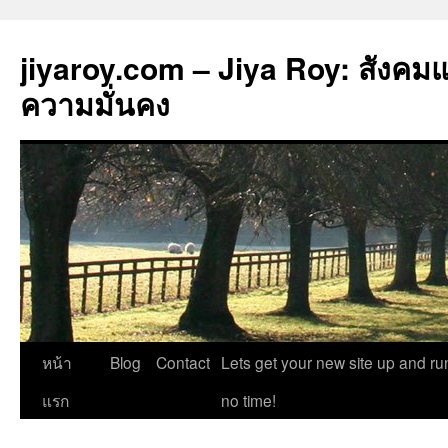
jiyaroy.com – Jiya Roy: สังคม
ความมั่นคง
ข้าม
หน้า
Blog
Contact
Lets get your new site up and ru
ไป
แรก
no time!
ยัง