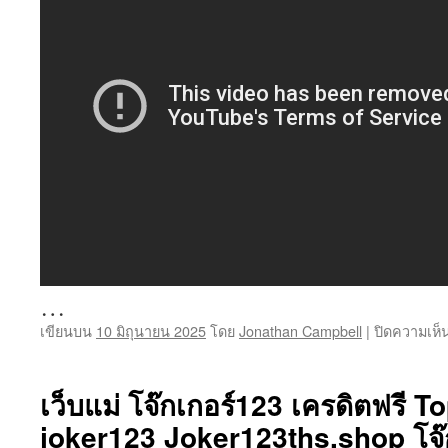
…
เขียนบน
10 มิถุนายน 2025
โดย
Jonathan Campbell
|
ปิดความเห็
เว็บแม่ โจ๊กเกอร์123 เครดิตฟรี
joker123 Joker123ths.shop โจ๊