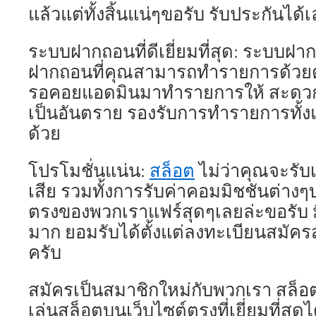
แล้วแต่ทั้งสิ้นแน่ๆขอรับ รับประกันได้
ระบบฝากถอนที่ดีเยี่ยมที่สุด: ระบบฝ
ฝากถอนที่คุณสามารถทำรายการด้วยตั
รอคอยแอดมินมาทำรายการให้ สะดวก เร
เป็นอันตราย รองรับการทำรายการทั้งแ
ด้วย
โปรโมชั่นแน่น:
สล็อต
ไม่ว่าคุณจะรับ
เสีย รวมทั้งการรับค่าคอมมิชชันต่างๆ
ตรงของพวกเราแฟร์สุดๆเลยล่ะขอรับ ม
มาก ยอมรับได้ตั้งแต่ลงทะเบียนสมัคร
ครับ
สมัครเป็นสมาชิกใหม่กับพวกเรา สล็อ
เล่นสล็อตบนเว็บไซต์ตรงที่เยี่ยมที่สุดได