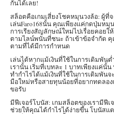
กันได้เลย!
สล็อตคือเกมเสี่ยงโชคหมุนวงล้อ: ผู้ที่
เล่นFaro168นั้น คุณเพียงแค่กดปุ่มหมุ
การเรียงสัญลักษณ์ใหม่ไปเรื่อยคอยให้
ตามไลน์พนันที่ชนะ ถ้าเข้าข้อจำกัด คุ
ตามที่ได้มีการกำหนด
เล่นได้หากแม้เงินที่ใช้ในการเดิมพัน
เรานั้น เริ่มที่เบทละ 1 บาทเพียงแค่นั้
ทำกำไรได้แม้เงินที่ใช้ในการเดิมพัน
มือใหม่หรือสายทุนน้อยที่อยากทดลองเ
ขอรับ
มีฟีเจอร์โบนัส: เกมสล็อตของเรามีฟี
ช่วยให้คุณได้กำไรได้ง่ายขึ้น โบนัสแตก