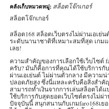
สล็อตโจ๊กเกอร์
คลังเก็บหมวดหมู่:
เนื้อหา
สล็อตโจ๊กเกอร์
สล็อต168 สล็อตเว็บตรงไม่ผ่านเอเย่น
ระดับนานาชาติที่เหมาะสมที่สุด เกม
เลย!
ความสำคัญของการเลือกใช้เว็บไซต์ fa
ครับ? มันก็คือการที่คุณได้ใช้บริการกั
ผ่านเอเย่นต์ ไม่ผ่านตัวกลาง มีความน
ปลอดภัยสูง ซึ่งนี่แหละครับคือสิ่งสำคั
สามารถทำเงินจากการเล่นสล็อตได้แบบ
ใช้บริการกับสุดยอดเว็บไซต์ตรงไม่ผ่านเอ
ปัจจุบันนี้ สนุกสนานกับเกมfaro168เย