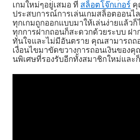
เกมใหม่ๆอยู่เสมอ ที่
สล็อตโจ๊กเกอร์
คุ
ประสบการณ์การเล่นเกมสล็อตออนไลน์
ทุกเกมถูกออกแบบมาให้เล่นง่ายแล้วก็
ทุกการฝากถอนก็สะดวกด้วยระบบ ฝากถอ
ทันใจและไม่มีอันตราย คุณสามารถถอนเง
เงื่อนไขมาขัดขวางการถอนเงินของคุณ
นพิเศษที่รองรับอีกทั้งสมาชิกใหม่และก