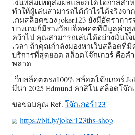
เงินที่สมเหตุสมผลและก็ได้โอกาสสำหรั
ทำให้ผู้เล่นสามารถได้กำไรได้จริงจากกา
เกมสล็อตของ joker123 ยังมีอัตราการ
บางเกมก็มีรางวัลแจ็คพอตที่มีมูลค่าสู
คว้าไป คุณสามารถเล่นได้อย่างมั่นใจ
เวลา ถ้าคุณกำลังมองหาเว็บสล็อตที่ม
บริการที่สุดยอด สล็อตโจ๊กเกอร์ คือค
พลาด
เว็บสล็อตตรง100% สล็อตโจ๊กเกอร์ Jok
มีนา 2025 Edmund คาสิโน สล็อตโจ๊กเ
ขอขอบคุณ Ref.
โจ๊กเกอร์123
https://bit.ly/joker123ths-shop