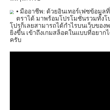
• มืออาชีพ: ด้วยอินเทอร์เฟซข้อมูล
ตราได้ มาพร้อมโปรโมชั่นรวมทั้งโบน
โปรก็เลยสามารถได้กำไรบนเว็บของพ
ยิ่งขึ้น เข้าถึงเกมสล็อตในแบบที่อยากได
ครับ