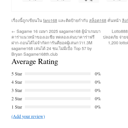
เรื่องนี้ถูกเขียนใน
faro168
และติดป้ายกำกับ
สล็อต168
คั่นหน้า
ลิง
←
Sagame 16 เมษา 2025 sagame168 ผู้นำเกมบา
Lotto888 
คาร่าแนวหน้าของเอเชีย ทดลองเล่นบาคาร่าฟรี
ปลอดภัย จ่ายจ
ฝาก-ถอนได้ไม่จำกัดการันตียอดผู้เล่นกว่า1.3M
1,200 lotto
sagame168 เล่นได้ 24 ชม.ไม่มีเบื่อ Top 57 by
Bryan Sagame168th.club
Average Rating
5 Star
0%
4 Star
0%
3 Star
0%
2 Star
0%
1 Star
0%
(Add your review)