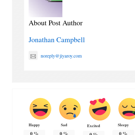
About Post Author
Jonathan Campbell
noreply@jiyaroy.com
Happy
Sad
Sleepy
Excited
0
%
0
%
0
%
0
%