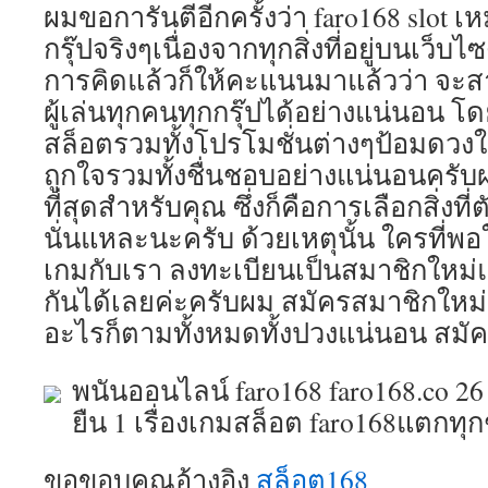
ผมขอการันตีอีกครั้งว่า faro168 slot เ
กรุ๊ปจริงๆเนื่องจากทุกสิ่งที่อยู่บนเว็บ
การคิดแล้วก็ให้คะแนนมาแล้วว่า จ
ผู้เล่นทุกคนทุกกรุ๊ปได้อย่างแน่นอน โ
สล็อตรวมทั้งโปรโมชั่นต่างๆป้อมดวงใ
ถูกใจรวมทั้งชื่นชอบอย่างแน่นอนครับผม 
ที่สุดสำหรับคุณ ซึ่งก็คือการเลือกสิ่ง
นั่นแหละนะครับ ด้วยเหตุนั้น ใครที่
เกมกับเรา ลงทะเบียนเป็นสมาชิกใหม่แ
กันได้เลยค่ะครับผม สมัครสมาชิกใหม่
อะไรก็ตามทั้งหมดทั้งปวงแน่นอน สมั
พนันออนไลน์ faro168 faro168.co 26
ยืน 1 เรื่องเกมสล็อต faro168แตกทุก
ขอขอบคุณอ้างอิง
สล็อต168