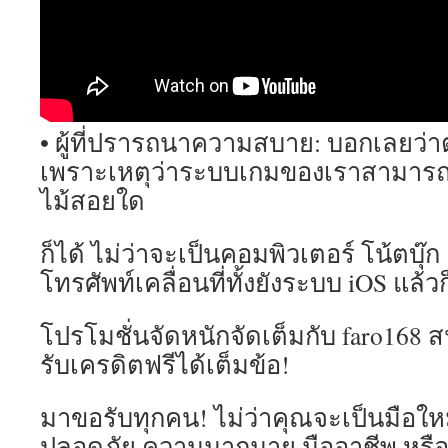
• ผู้ที่ปรารถนาความสบาย: บอกเลยว
เพราะเหตุว่าระบบเกมของเราสามารถเล
ไม้สอยใด
ก็ได้ ไม่ว่าจะเป็นคอมพิวเตอร์ โน้ตบุ๊ก
โทรศัพท์เคลื่อนที่ทั้งยังระบบ iOS แล้ว
โปรโมชั่นจัดหนักจัดเต็มกับ faro168 ส
รับเครดิตฟรีได้เต็มข้อ!
มาขอรับทุกคน! ไม่ว่าคุณจะเป็นมือใหม่
ปลอดภัย ความมากมาย มืออาชีพ หรือแม