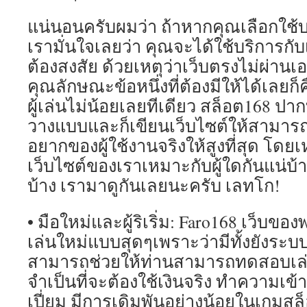
แน่นอนครับผมว่า ถ้าหากคุณเลือกใช้บ
เรามั่นใจเลยว่า คุณจะได้ใช้บริการกับเว็
ต้องสงสัย ด้วยเหตุว่าเว็บตรงไม่ผ่านเอเ
คุณลักษณะข้อหนึ่งที่ต้องมีให้ได้เลย
ผู้เล่นไม่น้อยเลยทีเดียว สล็อต168 ปา
วางแบบและก็เขียนเว็บไซต์ให้สามา
อยากของผู้ใช้งานจริงให้สูงที่สุด โดยเห
เว็บไซต์ของเราเหมาะกับผู้ใดกันแน่บ้าง
บ้าง เรามาดูกันเลยนะครับ เลทโก!
• มือใหม่และผู้ริเริ่ม: Faro168 เว็บของ
เล่นใหม่แบบสุดๆเพราะว่ามีทั้งยังระบ
สามารถช่วยให้ท่านสามารถทดสอบเล่
จำเป็นที่จะต้องใช้เงินจริง ทำความเข้
เปี่ยม มีการเดิมพันอย่างน้อยในเกมส