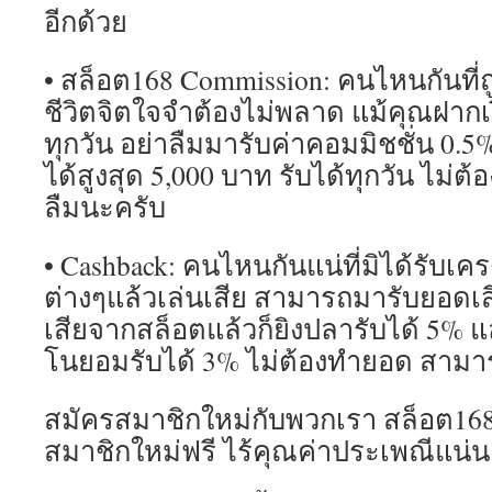
อีกด้วย
• สล็อต168 Commission: คนไหนกันที่ถ
ชีวิตจิตใจจำต้องไม่พลาด แม้คุณฝากเง
ทุกวัน อย่าลืมมารับค่าคอมมิชชั่น 0.5
ได้สูงสุด 5,000 บาท รับได้ทุกวัน ไม่ต
ลืมนะครับ
• Cashback: คนไหนกันแน่ที่มิได้รับเ
ต่างๆแล้วเล่นเสีย สามารถมารับยอดเ
เสียจากสล็อตแล้วก็ยิงปลารับได้ 5% แ
โนยอมรับได้ 3% ไม่ต้องทำยอด สามา
สมัครสมาชิกใหม่กับพวกเรา สล็อต168 ไ
สมาชิกใหม่ฟรี ไร้คุณค่าประเพณีแน