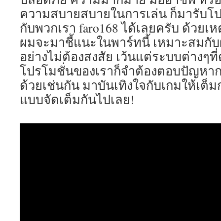
ความสบายสบายในการเล่น ก็มารับโปร
กับพวกเรา faro168 ได้เลยครับ ด้วยเหต
ผมจะมาชี้แนะในพาร์ทนี้ เหมาะสมกับผู
อย่างไม่ต้องสงสัย เว้นแต่ระบบต่างๆท
โปรโมชั่นของเราก็จำต้องตอบปัญหา
ด้วยเช่นกัน มาบันเทิงใจกับเกมให้เต็ม
แบบจัดเต็มกันไปเลย!