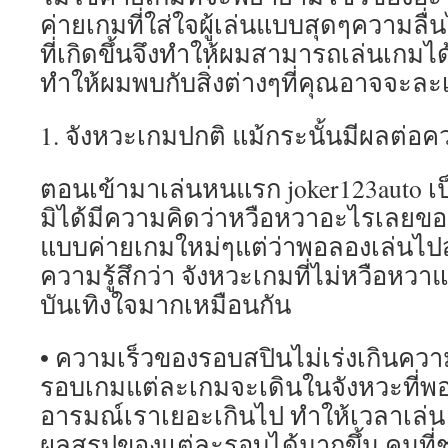
ค่ายเกมที่ใส่ใจผู้เล่นแบบสุดๆความลื
ที่เกิดขึ้นจึงทำให้ผมสามารถเล่นเกมไ
ทำให้ผมพบกับสิ่งต่างๆที่คุณอาจจะละเ
1. จังหวะเกมปกติ แม้กระนั้นมีผลต่อคว
ตอนเข้ามาเล่นหนแรก joker123auto เ
มิได้มีความคิดว่าหวือหวาอะไรเลยขอรั
แบบค่ายเกมใหม่ๆแต่ว่าพอลองเล่นไปส
ความรู้สึกว่า จังหวะเกมที่ไม่หวือหวาแ
บันเทิงใจมากเหมือนกัน
• ความเร็วของรอบสปินไม่เร่งเกินควา
รอบเกมแต่ละเกมจะเดินในจังหวะที่พอด
อารมณ์เราเยอะเกินไป ทำให้เวลาเล่
ผลสรุปของแต่ละรอบได้มากขึ้น คนที่