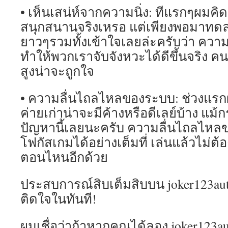
• เห็นเสน่ห์จากความนิ่ง: ทีแรกๆผมคิด
สนุกสนานจริงเหรอ แต่เพียงพอมาทด
ยาวๆรวมทั้งเข้าใจเลยล่ะครับว่า ควา
ทำให้พวกเราจับจังหวะได้ดีขึ้นจริง ค
สูงน่าจะถูกใจ
• ความลื่นไถลไหลของระบบ: ช่วงแรกผ
ค่ายเก่าน่าจะมีค้างหรือดีเลย์บ้าง แม้
ปัญหานี้เลยนะครับ ความลื่นไถลไหล
โฟกัสเกมได้อย่างเต็มที่ เล่นแล้วไม่ต
ตอนไหนอีกด้วย
ประสบการณ์สิบเต็มสิบบน joker123auto
ติดใจในทันที!
ผมเชื่อว่าถ้าหากคุณได้ลอง joker123