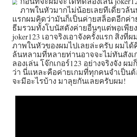
ก่อนที่จะผมจะได้ทดลองเล่น joker12
ภาพในหัวมากไม่น้อยเลยทีเดียวล้น
แรกผมคิดว่ามันก็เป็นค่ายสล็อตอีกค่าย
ธีมรวมทั้งโบนัสดังค่ายอื่นๆแต่พอเพี
joker123 เอาจริงเอาจังครั้งแรก สิ่งที่ผ
ภาพในหัวของผมไปเลยล่ะครับ ผมได้ศึ
ล้นหลามที่หลายท่านอาจจะไม่ทันสังเกต
ลองเล่น โจ๊กเกอร์123 อย่างจริงจัง ผม
ว่า นี่แหละคือค่ายเกมที่ทุกคนจำเป็น
จะมีอะไรบ้าง มาลุยกันเลยครับผม!