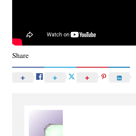
Share