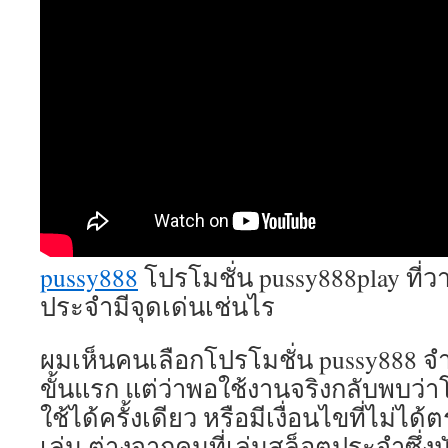
pussy888
โปรโมชั่น pussy888play ที่วา
ประจำมีจุดเด่นเช่นไร
ผมเห็นคนเลือกโปรโมชั่น pussy888 จ
ขั้นแรก แต่ว่าพอใช้งานจริงกลับพบว
ใช้ได้ครั้งเดียว หรือมีเงื่อนไขที่ไม่ไ
เล่น ต่างจากคนที่เล่นสล็อตประจำซึ่งม