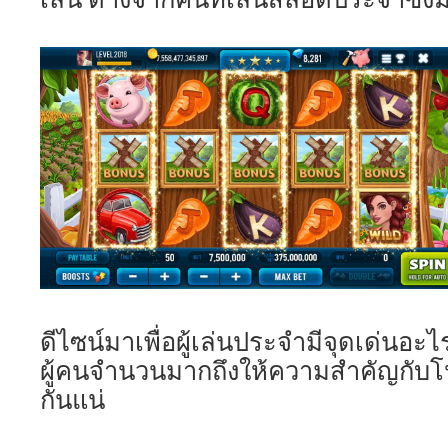
ดีไซน์มาเพื่อผู้เล่นประจำมีจุดเด่นอ
ผู้คนจำนวนมากถึงให้ความสำคัญกับโป
กันแน่