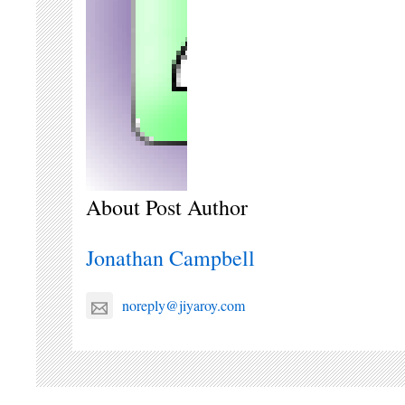
About Post Author
Jonathan Campbell
noreply@jiyaroy.com