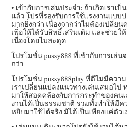
• เข้ากับการเล่นประจำ: ถ้าเกิดเราเป็นผู
แล้ว โปรที่รองรับการใช้แรงงานแบบบ่
มากยิ่งกว่า เนื่องจากว่าไม่ต้องเปลี่ย
เพื่อให้ได้รับสิทธิ์เสริมเติม และช่วยใ
เนื่องโดยไม่สะดุด
โปรโมชั่น pussy888 ที่เข้ากับการเล่น
กว่า
โปรโมชั่น pussy888play ที่ดีไม่มีความ
เราเปลี่ยนแปลงแนวทางเล่นเสมอไป
มาให้สอดคล้องกับการกระทำของคนเล่น
งานได้เป็นธรรมชาติ รวมทั้งทำให้มีความร
หยิบมาใช้ได้จริง มิได้เป็นเพียงแค่ตัว
• เล่นแบบเดิม: หากโปรยังใช้งานได้