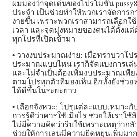
ผมมองว่าจุดเด่นของโปรโมชัน pussy88
ประจำ เป็นช่วยทำให้พวกเราจัดการกา
ง่ายขึ้น เพราะพวกเราสามารถเลือกใ
เวลา และจุดมุ่งหมายของตนได้ตั้งแต่ต
ทุกโปรที่เปิดเข้ามา
• วางงบประมาณง่าย: เมื่อทราบว่าโป
ประมาณแบบไหน เราก็จัดแบ่งการเล่นได
และไม่จำเป็นต้องเพิ่มงบประมาณเพีย
ตามโปรทุกตัวที่มองเห็น อีกทั้งยังช่
ได้ดีขึ้นในระยะยาว
• เลือกจังหวะ: โปรแต่ละแบบเหมาะกับช
การรู้ดีว่าควรใช้เมื่อไร ช่วยให้เราใช้สิ
ไม่มีความคิดว่ารีบใช้เพราะเหตุว่ากล
ช่วยให้การเล่นมีความยืดหยุ่นเพิ่มมาก