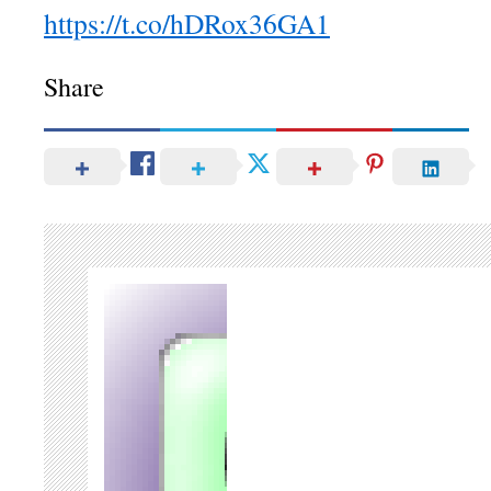
https://t.co/hDRox36GA1
Share