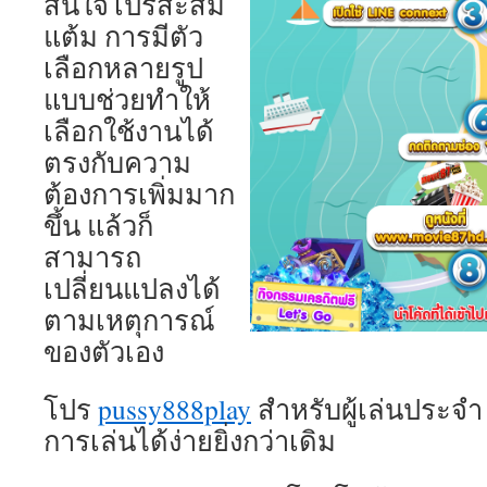
สนใจโปรสะสม
แต้ม การมีตัว
เลือกหลายรูป
แบบช่วยทำให้
เลือกใช้งานได้
ตรงกับความ
ต้องการเพิ่มมาก
ขึ้น แล้วก็
สามารถ
เปลี่ยนแปลงได้
ตามเหตุการณ์
ของตัวเอง
โปร
pussy888play
สำหรับผู้เล่นประจ
การเล่นได้ง่ายยิ่งกว่าเดิม