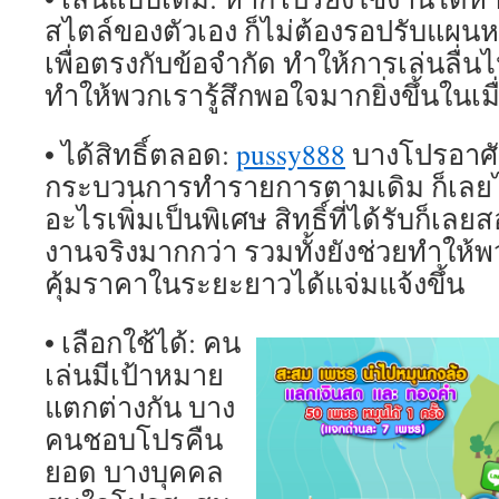
สไตล์ของตัวเอง ก็ไม่ต้องรอปรับแผนหร
เพื่อตรงกับข้อจำกัด ทำให้การเล่นลื่นไ
ทำให้พวกเรารู้สึกพอใจมากยิ่งขึ้นในเม
• ได้สิทธิ์ตลอด:
pussy888
บางโปรอาศัย
กระบวนการทำรายการตามเดิม ก็เลยไ
อะไรเพิ่มเป็นพิเศษ สิทธิ์ที่ได้รับก็เล
งานจริงมากกว่า รวมทั้งยังช่วยทำให
คุ้มราคาในระยะยาวได้แจ่มแจ้งขึ้น
• เลือกใช้ได้: คน
เล่นมีเป้าหมาย
แตกต่างกัน บาง
คนชอบโปรคืน
ยอด บางบุคคล