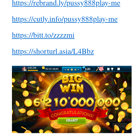
https://rebrand.ly/pussy888play-me
https://cutly.info/pussy888play-me
https://bitt.to/zzzzmi
https://shorturl.asia/L4Bbz