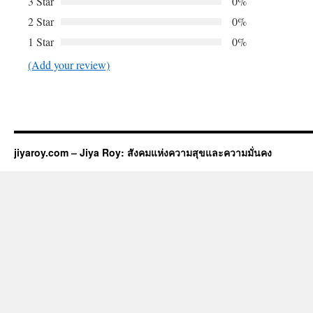
3 Star
0%
2 Star
0%
1 Star
0%
(Add your review)
jiyaroy.com – Jiya Roy: สังคมแห่งความสุขและความมั่นคง