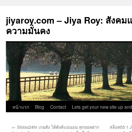
jiyaroy.com – Jiya Roy: สังคม
ความมั่นคง
ข้าม
หน้าแรก
Blog
Contact
Lets get your new site up and
ไป
←
Slotxo24hr เกมดัง ได้ตังค์แน่นอน ทุกยอดฝาก
สล็อต55 1 
ยัง