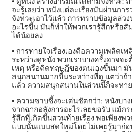
• ดูหนัง สร้างอารมณ์ได้ตามจังหวะ: 
จะรู้เลยว่า หนังแต่ละเรื่องมันผ่านกา
จังหวะเอาไว้แล้ว การทราบข้อมูลล่วง
อะไรขึ้น มันก็ทำให้พวกเรารู้สึกหรือส
ได้น้อยลง
• การทายใจเรื่องเองคือความเพลิดเพล
ระหว่างดูหนัง พวกเราบางครั้งอาจจะ
เหตุ หรือคิดทฤษฎีของตนเองขึ้นมา มัน
สนุกสนานมากขึ้นระหว่างที่ดู แต่ว่าถ้าเ
แล้ว ความสนุกสนานในส่วนนี้ก็จะหาย
• ความซาบซึ้งจะเด่นชัดกว่า: หนังบาง
จากฉากอลังการอะไรเลยขอรับ แม้กร
รู้สึกที่เกิดขึ้นส่วนท้ายเรื่อง พอเพีย
แบบนั้นแบบสดใหม่โดยไม่เคยรู้มาก่อ