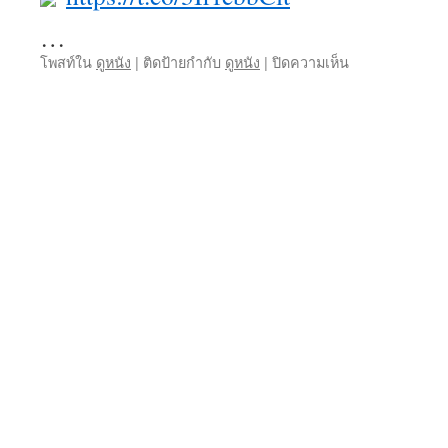
…
บน
โพสท์ใน
ดูหนัง
|
ติดป้ายกำกับ
ดูหนัง
|
ปิดความเห็น
037movie
ไม่
ต้อง
เสีย
ราย
เดือน
ดู
ฟรี
ได้ที่
นี่
ซี
รี่
ย์
เกาหลี
หนัง
HD
ค้น
หนัง
ง่าย