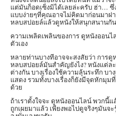
แต่มันก็อดเซ็งมิได้เลยล่ะครับ ฮ่า… ซึ
แบบง่ายๆที่คุณอาจไม่คิดมาก่อนมาฝาก
หลบสปอยล์แล้วดูหนังให้สนุกสนานกัน
ความเพลิดเพลินของการ ดูหนังออนไลน์
ตัวเอง
หลายท่านบางทีอาจจะสงสัยว่า การดูห
หลบสปอยล์มันสำคัญยังไง? หนังแต่ละเร
ต่างกัน บางเรื่องใช้ความลุ้นระทึก บาง
แสดง รวมทั้งบางเรื่องก็ยังมีจุดหักมุมท
ด้วย
ถ้าเราตั้งใจจะ ดูหนังออนไลน์ พวกนี้แล
ถูกเผยมาแล้ว เพียงพอไปดูจริงๆมันจะร
ลงนั่นเองขอรับ