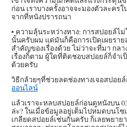
เข้าใจทั้งความนึกคิดและแรงกระตุ้น
ก่อน เราบางครั้งอาจจะมองตัวละครใน
จากที่หนังปรารถนา
• ความลุ้นระหว่างทาง: การสปอยล์ไม่
นั้นครับผม แต่มันก็คือการเปิดเผยราย
สำคัญของเรื่องด้วย ไม่ว่าจะที่มา กลาง
เรื่องก็ตาม ผู้ใดที่ติดชอบสปอยล์ก็จำเป็
ด้วยครับ
วิธีกล้วยๆที่ช่วยลดช่องทางเจอสปอยล
ออนไลน์
แล้วเราจะหลบสปอยล์ก่อนดูหนังบน 03
ล่ะ? ในเมื่อข้อมูลอยู่เต็มไปหมดบนโซ
เกลียดสปอยล์เช่นกันครับ ก็เลยพยายาม