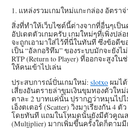
1. แหล่งรวมเกมใหม่แกะกล่อง อัตราจ่า
สิ่งที่ทำให้เว็บไซต์นี้ต่างจากที่อื่นๆ
อัปเดตตัวเกมครับ เกมใหม่ๆที่เพิ่งป
จะถูกเอามาใส่ไว้ที่นี่ในทันที ซึ่งข้อด
เป็น “อัลกอริทึม” ของระบบมักจะยังไม่ซ
RTP (Return to Player) ที่ออกจะสูงในช
ให้คนเข้าไปเล่น
ประสบการณ์ปั่นเกมใหม่:
slotxo
ผมได้
เสี่ยงอันตรายล่าขุมเงินขุมทองตัวใหม่ล
ตาละ 2 บาทแค่นั้น ปรากฏว่าหมุนไปไม่
เอ็งตเตอร์ (Scatter) วิ่งมาเรียงกัน 4 ต
โดยทันที แถมในโหมดนั้นยังมีตัวคู
(Multiplier) มากเพิ่มขึ้นครั้งใดก็ตา