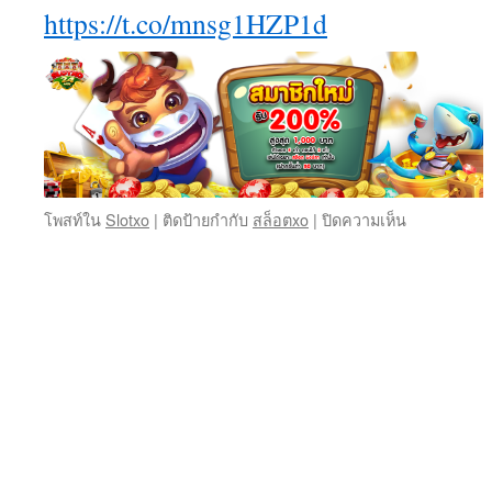
https://t.co/mnsg1HZP1d
บน
โพสท์ใน
Slotxo
|
ติดป้ายกำกับ
สล็อตxo
|
ปิดความเห็น
Slotxo24hr
เกม
ดัง
ได้
ตังค์
แน่นอน
ทุก
ยอด
ฝาก
5%
ค่าย
ดัง