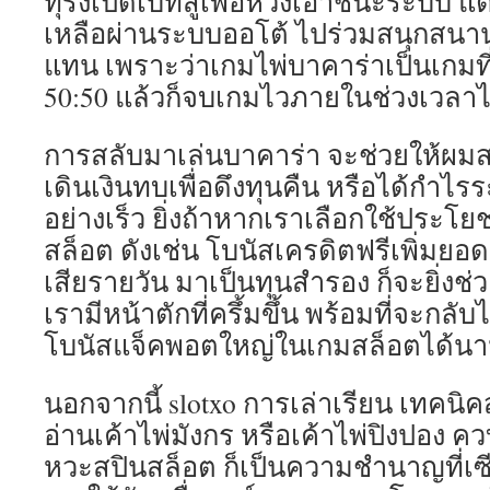
ทุรังเปิดเบทสู้เพื่อหวังเอาชนะระบบ แ
เหลือผ่านระบบออโต้ ไปร่วมสนุกสนานท
แทน เพราะว่าเกมไพ่บาคาร่าเป็นเกมท
50:50 แล้วก็จบเกมไวภายในช่วงเวลาไม
การสลับมาเล่นบาคาร่า จะช่วยให้ผม
เดินเงินทบเพื่อดึงทุนคืน หรือได้กำไร
อย่างเร็ว ยิ่งถ้าหากเราเลือกใช้ประโย
สล็อต ดังเช่น โบนัสเครดิตฟรีเพิ่มย
เสียรายวัน มาเป็นทุนสำรอง ก็จะยิ่งช่
เรามีหน้าตักที่ครึ้มขึ้น พร้อมที่จะกลับ
โบนัสแจ็คพอตใหญ่ในเกมสล็อตได้นาน
นอกจากนี้ slotxo การเล่าเรียน เทคนิค
อ่านเค้าไพ่มังกร หรือเค้าไพ่ปิงปอง คว
หวะสปินสล็อต ก็เป็นความชำนาญที่เซ