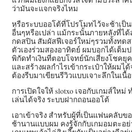
ว่ามันจะแจกจริงไหม
หรือระบบออโต้ที่โปรโมทไว้จะช้าเป็นเ
อื่นๆหรือเปล่า แม้กระนั้นภายหลังที่ได
กดสปิน สัมผัสฟีเจอร์ใหม่ๆรวมทั้งทด
ตัวเองร่วมสองอาทิตย์ ผมบอกได้เต็มปา
พิกัดทำเงินที่ตอบโจทย์นักเสี่ยงโชคยุค
และสร้างผลกำไรเข้ากระเป๋าให้ผมได้จ
ต้องรีบมาเขียนรีวิวแบบเจาะลึกในเนื้อ
การเปิดใจให้ slotxo เจอกับเกมส์ใหม่ ท
เล่นได้จริง ระบบฝากถอนออโต้
เอาเข้าจริง สำหรับผู้ที่เป็นแฟนคลับข
ช้านานแบบผม คงรู้จักกับเกมอมตะอย่