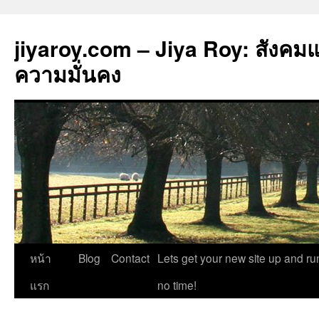
jiyaroy.com – Jiya Roy: สังคม
ความมั่นคง
ข้าม
หน้า
Blog
Contact
Lets get your new site up and ru
ไป
แรก
no time!
ยัง