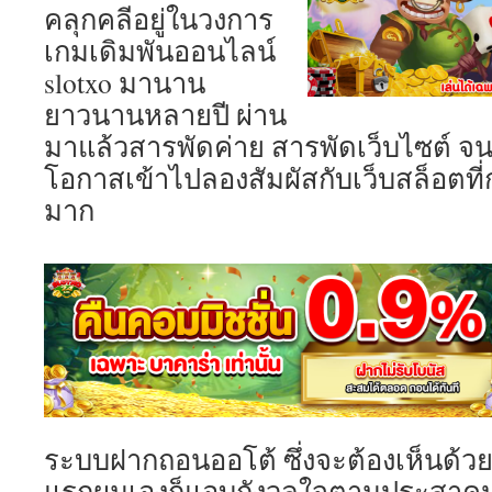
คลุกคลีอยู่ในวงการ
เกมเดิมพันออนไลน์
slotxo มานาน
ยาวนานหลายปี ผ่าน
มาแล้วสารพัดค่าย สารพัดเว็บไซต์ จนก
โอกาสเข้าไปลองสัมผัสกับเว็บสล็อตที
มาก
ระบบฝากถอนออโต้ ซึ่งจะต้องเห็นด้วย
แรกผมเองก็แอบกังวลใจตามประสาคน