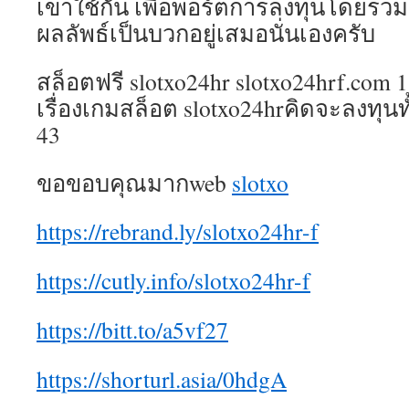
เขาใช้กัน เพื่อพอร์ตการลงทุนโดยรวมใ
ผลลัพธ์เป็นบวกอยู่เสมอนั่นเองครับ
สล็อตฟรี slotxo24hr slotxo24hrf.com 1
เรื่องเกมสล็อต slotxo24hrคิดจะลงทุนทั้งท
43
ขอขอบคุณมากweb
slotxo
https://rebrand.ly/slotxo24hr-f
https://cutly.info/slotxo24hr-f
https://bitt.to/a5vf27
https://shorturl.asia/0hdgA