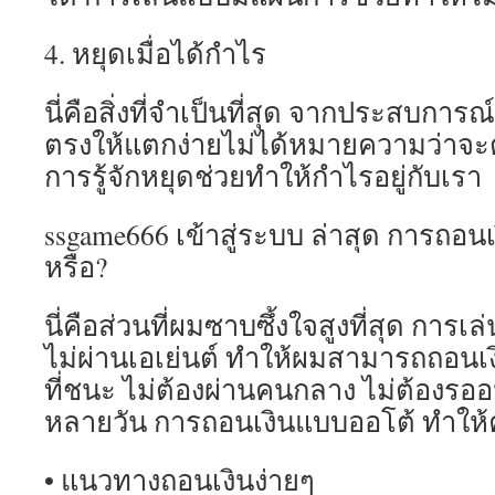
4. หยุดเมื่อได้กำไร
นี่คือสิ่งที่จำเป็นที่สุด จากประสบการ
ตรงให้แตกง่ายไม่ได้หมายความว่าจะ
การรู้จักหยุดช่วยทำให้กำไรอยู่กับเรา
ssgame666 เข้าสู่ระบบ ล่าสุด การถอนเ
หรือ?
นี่คือส่วนที่ผมซาบซึ้งใจสูงที่สุด การเ
ไม่ผ่านเอเย่นต์ ทำให้ผมสามารถถอนเง
ที่ชนะ ไม่ต้องผ่านคนกลาง ไม่ต้องรออน
หลายวัน การถอนเงินแบบออโต้ ทำให
• แนวทางถอนเงินง่ายๆ