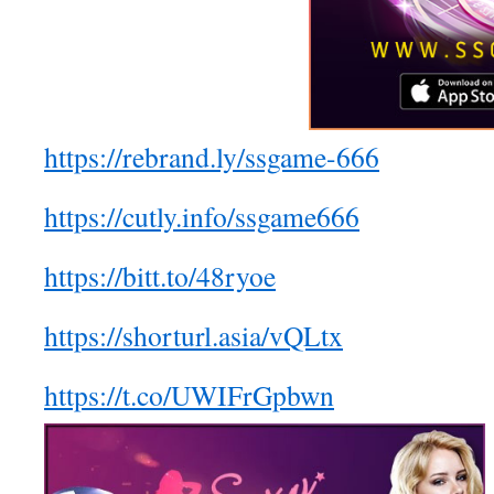
https://rebrand.ly/ssgame-666
https://cutly.info/ssgame666
https://bitt.to/48ryoe
https://shorturl.asia/vQLtx
https://t.co/UWIFrGpbwn