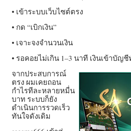
• เข้าระบบเว็บไซต์ตรง
• กด “เบิกเงิน”
• เจาะจงจำนวนเงิน
• รอคอยไม่เกิน 1–3 นาที เงินเข้าบัญชี
จากประสบการณ์
ตรง ผมเคยถอน
กำไรทีละหลายหมื่น
บาท ระบบก็ยัง
ดำเนินการรวดเร็ว
ทันใจดังเดิม