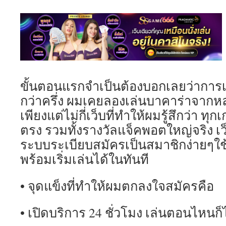
ขั้นตอนแรกจำเป็นต้องบอกเลยว่าการเล
กว่าครึ่ง ผมเคยลองเล่นบาคาร่าจากหลา
เพียงแต่ไม่กี่เว็บที่ทำให้ผมรู้สึกว่า ท
ตรง รวมทั้งรางวัลแจ็คพอตใหญ่จริง เว็
ระบบระเบียบสมัครเป็นสมาชิกง่ายๆใช้เ
พร้อมเริ่มเล่นได้ในทันที
• จุดแข็งที่ทำให้ผมตกลงใจสมัครคือ
• เปิดบริการ 24 ชั่วโมง เล่นตอนไหนก็