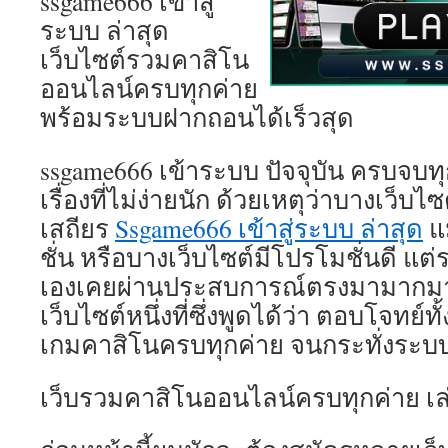
ssgame666 เข้าสู่
ระบบ ล่าสุด
เว็บไซต์รวมคาสิโน
ออนไลน์ครบทุกค่าย
พร้อมระบบฝากถอนได้เร็วสุด
ssgame666 เข้าระบบ ปัจจุบัน ครบจบทุก
เรื่องที่ไม่ง่ายนัก ด้วยเหตุว่าบางเว็บ
เสถียร
Ssgame666 เข้าสู่ระบบ ล่าสุด
แ
ชั่น หรือบางเว็บไซต์มีโปรโมชั่นดี แ
เองเคยผ่านประสบการณ์ตรงมามากม
เว็บไซต์หนึ่งที่ซึ่งพูดได้ว่า ตอบโจทย์ทั
เกมคาสิโนครบทุกค่าย จนกระทั่งระบบฝ
เว็บรวมคาสิโนออนไลน์ครบทุกค่าย เล