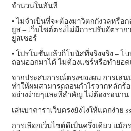
จำนวนในทันที
• ไม่จำเป็นที่จะต้องมาวิตกกังวลหรือก
ยูส – เว็บไซต์ตรงไม่มีการปรับอัตรา
ยูสเซอร์
• โปรโมชั่นแล้วก็โบนัสที่จริงจริง – 
ถอนออกมาได้ ไม่ต้องแชร์หรือทำยอด
จากประสบการณ์ตรงของผม การเล่นบา
ทำให้ผมสามารถถอนกำไรจากหลักร้อยไ
อย่างง่ายๆและที่สำคัญ ไม่ต้องรอนาน
เล่นบาคาร่าเว็บตรงยังไงให้แตกง่าย s
การเลือกเว็บไซต์ดีเป็นครึ่งเดียว แม้ก