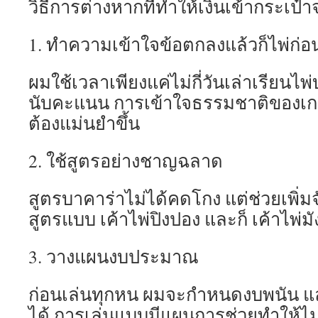
วิธีการต่างหากที่ทำให้เงินเข้ากระเป๋า
1. ทำความเข้าใจข้อตกลงแล้วก็ไพ่ก่อ
ผมใช้เวลาเพียงแค่ไม่กี่วันเล่าเรียนไ
นับคะแนน การเข้าใจธรรมชาติของเกม
ต้องแม่นยำขึ้น
2. ใช้สูตรอย่างชาญฉลาด
สูตรบาคาร่าไม่ได้คดโกง แต่ช่วยเพิ่
สูตรแบบ เค้าไพ่ปิงปอง และก็ เค้าไพ
3. วางแผนงบประมาณ
ก่อนเล่นทุกหน ผมจะกำหนดงบพนัน แล
ได้ การเล่นแบบมีแผนการช่วยทำให้ไม่เ