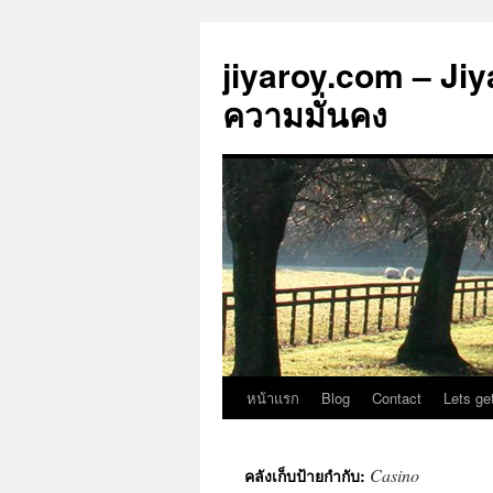
jiyaroy.com – Ji
ความมั่นคง
หน้าแรก
Blog
Contact
Lets ge
ข้าม
ไป
Casino
คลังเก็บป้ายกำกับ:
ยัง